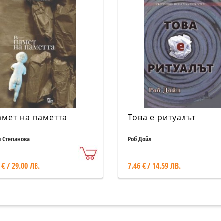
амет на паметта
Това е ритуалът
 Степанова
Роб Дойл
 € / 29.00 ЛВ.
7.46 € / 14.59 ЛВ.