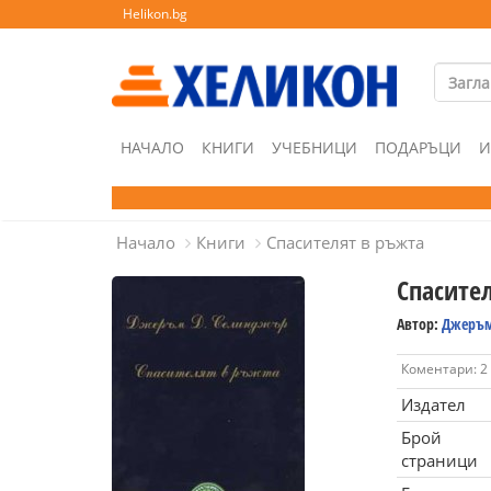
Helikon.bg
НАЧАЛО
КНИГИ
УЧЕБНИЦИ
ПОДАРЪЦИ
И
Начало
Книги
Спасителят в ръжта
Спасите
Автор:
Джеръм
Коментари: 2
Издател
Брой
страници