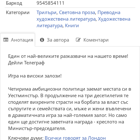
Баркод
9545854111
Категории
Трилъри
,
Световна проза
,
Преводна
художествена литература
,
Художествена
литература
,
Книги
Анотация
За автора
Коментари
Един от най-великите разказвачи на нашето време!
Дейли Телеграф
Игра на високи залози!
Четирима амбициозни политици заемат местата си в
Уестминстър. В продължение на три десетилетия те
споделят вихрените страсти на борбата за власт със
съпругите и семействата си, мъже и жени въвлечени
в драматичната игра за най-големия залог. Но само
един ще достигне заветната награда - креслото на
Министър-председателя.
Ключови думи:
Всички говорят за Лондон