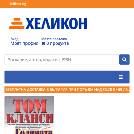
Helikon.bg
Вход
Моята поръчка
Моят профил
0 продукта
БЕЗПЛАТНА ДОСТАВКА В БЪЛГАРИЯ ПРИ ПОРЪЧКА
НАД 35.28 € / 69 ЛВ.