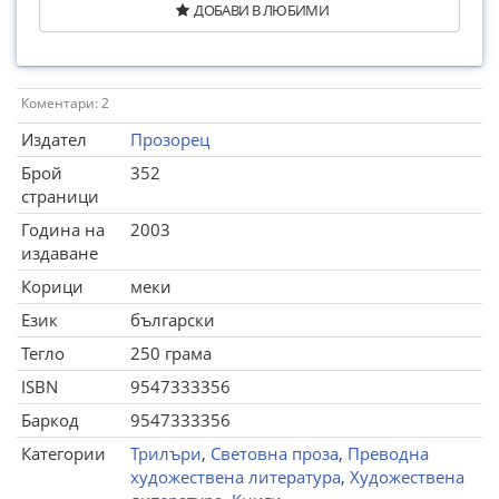
ДОБАВИ В ЛЮБИМИ
Коментари: 2
Издател
Прозорец
Брой
352
страници
Година на
2003
издаване
Корици
меки
Език
български
Тегло
250 грама
ISBN
9547333356
Баркод
9547333356
Категории
Трилъри
,
Световна проза
,
Преводна
художествена литература
,
Художествена