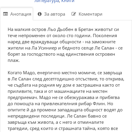
литература
,
Книги
Анотация
За автора
Коментари
На малкия остров Льо Дьобен в Бретан животът си
тече непроменен от около сто години. Поколения
наред две враждуващи общности - на заможните
жители на Ла Усиниер и бедното селце Ле Салан - се
борят за господството над единствения островен
плаж.
Когато Мадо, енергично местно момиче, се завръща
в Ле Салан след десетгодишно отсъствие, то открива,
че съдбата на родния му дом е застрашена както от
приливите, така и от машинациите на местен
предприемач. Мадо не се обезкуражава и прибягва
до помощта на привлекателния рибар Флин. Но
опитите й да промени западащата общност водят до
непредвидени последици. Ле Салан бавно се
завръща към живота, а с него и отминалите
трагедии, сред които и страшната тайна, която все