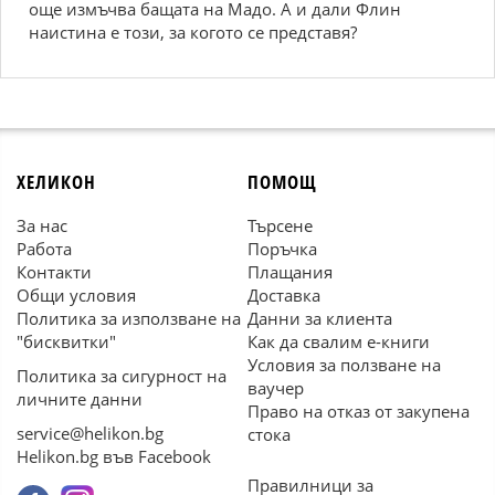
още измъчва бащата на Мадо. А и дали Флин
наистина е този, за когото се представя?
ХЕЛИКОН
ПОМОЩ
За нас
Търсене
Работа
Поръчка
Контакти
Плащания
Общи условия
Доставка
Политика за използване на
Данни за клиента
"бисквитки"
Как да свалим е-книги
Условия за ползване на
Политика за сигурност на
ваучер
личните данни
Право на отказ от закупена
service@helikon.bg
стока
Helikon.bg във Facebook
Правилници за