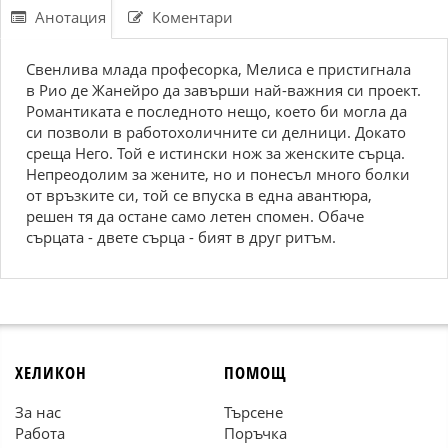
Анотация
Коментари
Свенлива млада професорка, Мелиса е пристигнала
в Рио де Жанейро да завърши най-важния си проект.
Романтиката е последното нещо, което би могла да
си позволи в работохоличните си делници. Докато
среща Него. Той е истински нож за женските сърца.
Непреодолим за жените, но и понесъл много болки
от връзките си, той се впуска в една авантюра,
решен тя да остане само летен спомен. Обаче
сърцата - двете сърца - бият в друг ритъм.
ХЕЛИКОН
ПОМОЩ
За нас
Търсене
Работа
Поръчка