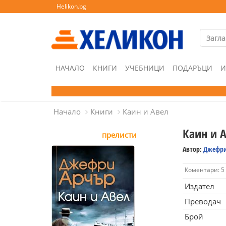
Helikon.bg
НАЧАЛО
КНИГИ
УЧЕБНИЦИ
ПОДАРЪЦИ
И
Начало
Книги
Каин и Авел
Каин и 
прелисти
Автор:
Джефри
Коментари: 5
Издател
Преводач
Брой