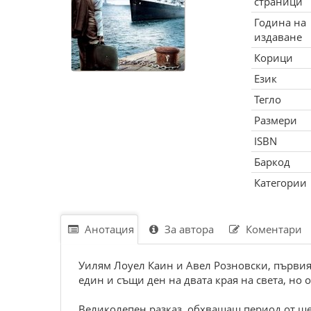
страници
Година на
издаване
Корици
Език
Тегло
Размери
ISBN
Баркод
Категории
Анотация
За автора
Коментари
Уилям Лоуел Каин и Авел Розновски, първият
един и същи ден на двата края на света, но 
Великолепен разказ, обхващащ период от ше