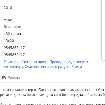
2018
меки
български
432 грама
13x20
9545853417
9545853417
Трилъри
,
Световна проза
,
Преводна художествена
литература
,
Художествена литература
,
Книги
Ревюта
 син на милионер от Бостън, вторият - имигрант поляк без
орисани да кръстосат пътищата си в безпощадната битка за б
йсет години и двама силни мъже, свързани от всепоглъщаща