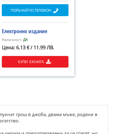
ПОРЪЧАЙ ПО ТЕЛЕФОН
Електронно издание
Наличност:
ДА
Цена: 6.13 € / 11.99 ЛВ.
КУПИ Е-КНИГА
 пукнат грош в джоба, двама мъже, родени в
огатство.
 омраза и предопределени да се спасят, но