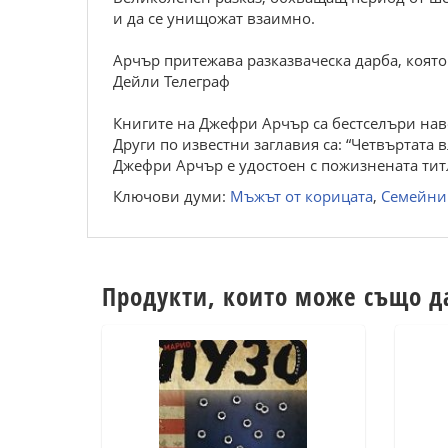
и да се унищожат взаимно.
Арчър притежава разказваческа дарба, която
Дейли Телеграф
Книгите на Джефри Арчър са бестселъри навс
Други по известни заглавия са: “Четвъртата в
Джефри Арчър е удостоен с пожизнената титл
Ключови думи:
Мъжът от корицата
,
Семейни
Продукти, които може също д