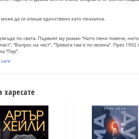
 може да се опише единствено като гениална.
якъде по света. Първият му роман “Нито пени повече, нито 
ласт”, “Въпрос на чест”, “Тревата там е по-зелена”. През 199
а “Пер”.
 саги
а харесате