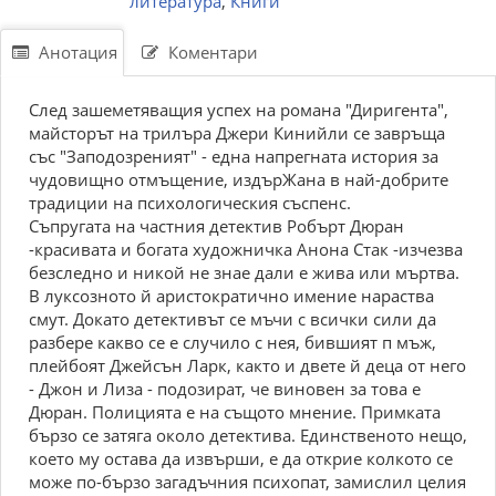
литература
,
Книги
Анотация
Коментари
След зашеметяващия успех на романа "Диригента",
майсторът на трилъра Джери Кинийли се завръща
със "Заподозреният" - една напрегната история за
чудовищно отмъщение, издърЖана в най-добрите
традиции на психологическия съспенс.
Съпругата на частния детектив Робърт Дюран
-красивата и богата художничка Анона Стак -изчезва
безследно и никой не знае дали е жива или мъртва.
В луксозното й аристократично имение нараства
смут. Докато детективът се мъчи с всички сили да
разбере какво се е случило с нея, бившият п мъж,
плейбоят Джейсън Ларк, както и двете й деца от него
- Джон и Лиза - подозират, че виновен за това е
Дюран. Полицията е на същото мнение. Примката
бързо се затяга около детектива. Единственото нещо,
което му остава да извърши, е да открие колкото се
може по-бързо загадъчния психопат, замислил целия