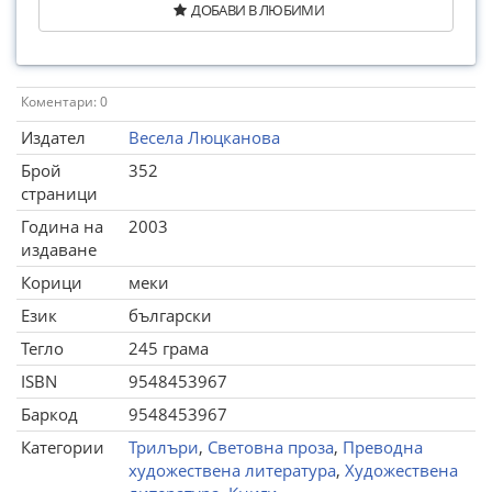
ДОБАВИ В ЛЮБИМИ
Коментари: 0
Издател
Весела Люцканова
Брой
352
страници
Година на
2003
издаване
Корици
меки
Език
български
Тегло
245 грама
ISBN
9548453967
Баркод
9548453967
Категории
Трилъри
,
Световна проза
,
Преводна
художествена литература
,
Художествена