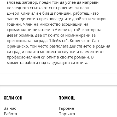
зловещ заговор, преди той да успее да направи
последната стъпка от съвършения си план...
Джери Кинийли е бивш полицай, работещ като
частен детектив през последните двайсет и четири
години. Член на множество асоциации на
криминални писатели в Америка, той е автор на
девет романа, два от които са номинирани за
престижната награда "Шеймъс". Кореняк от Сан
франциско, той често разполага действието в родния
си град и вплита множество случки и елементи от
професионалния си опит в своите романи. В
момента работи над следващата си книга.
ХЕЛИКОН
ПОМОЩ
За нас
Търсене
Работа
Поръчка