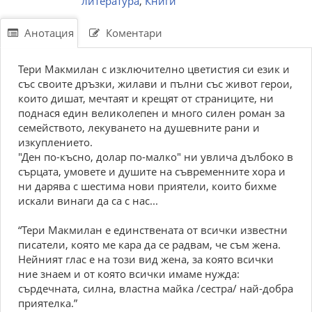
литература
,
Книги
Анотация
Коментари
Тери Макмилан с изключително цветистия си език и
със своите дръзки, жилави и пълни със живот герои,
които дишат, мечтаят и крещят от страниците, ни
поднася един великолепен и много силен роман за
семейството, лекуването на душевните рани и
изкуплението.
"Ден по-късно, долар по-малко" ни увлича дълбоко в
сърцата, умовете и душите на съвременните хора и
ни дарява с шестима нови приятели, които бихме
искали винаги да са с нас...
“Тери Макмилан е единствената от всички известни
писатели, която ме кара да се радвам, че съм жена.
Нейният глас е на този вид жена, за която всички
ние знаем и от която всички имаме нужда:
сърдечната, силна, властна майка /сестра/ най-добра
приятелка.”