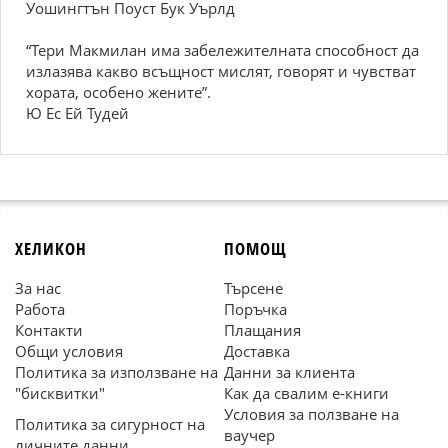
Уошингтън Поуст Бук Уърлд
“Тери Макмилан има забележителната способност да
излазява какво всъщност мислят, говорят и чувстват
хората, особено жените”.
Ю Ес Ей Тудей
ХЕЛИКОН
ПОМОЩ
За нас
Търсене
Работа
Поръчка
Контакти
Плащания
Общи условия
Доставка
Политика за използване на
Данни за клиента
"бисквитки"
Как да свалим е-книги
Условия за ползване на
Политика за сигурност на
ваучер
личните данни