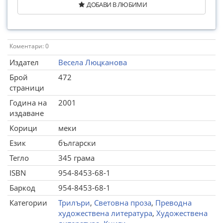
ДОБАВИ В ЛЮБИМИ
Коментари: 0
Издател
Весела Люцканова
Брой
472
страници
Година на
2001
издаване
Корици
меки
Език
български
Тегло
345 грама
ISBN
954-8453-68-1
Баркод
954-8453-68-1
Категории
Трилъри
,
Световна проза
,
Преводна
художествена литература
,
Художествена