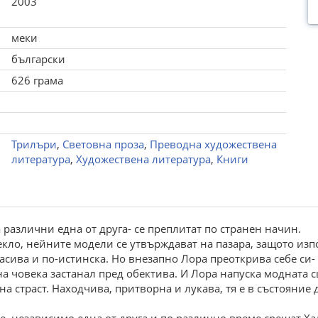
2003
меки
български
626 грама
Трилъри
,
Световна проза
,
Преводна художествена
литература
,
Художествена литература
,
Книги
различни една от друга- се преплитат по странен начин.
кло, нейните модели се утвърждават на пазара, защото изпо
асива и по-истинска. Но внезапно Лора преоткрива себе си-
 човека застанал пред обектива. И Лора напуска модната сц
а страст. Находчива, притворна и лукава, тя е в състояние д