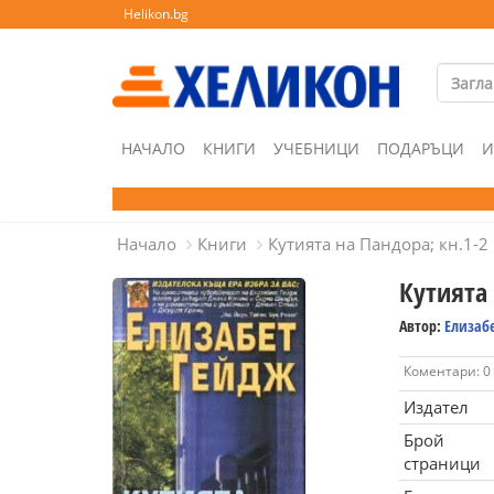
Helikon.bg
НАЧАЛО
КНИГИ
УЧЕБНИЦИ
ПОДАРЪЦИ
И
Начало
Книги
Кутията на Пандора; кн.1-2
Кутията 
Автор:
Елизаб
Коментари: 0
Издател
Брой
страници