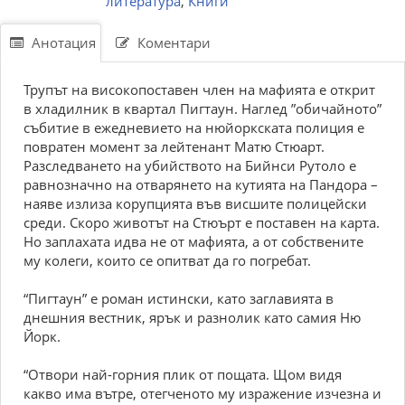
литература
,
Книги
Анотация
Коментари
Трупът на високопоставен член на мафията е открит
в хладилник в квартал Пигтаун. Наглед ”обичайното”
събитие в ежедневието на нюйоркската полиция е
повратен момент за лейтенант Матю Стюарт.
Разследването на убийството на Бийнси Рутоло е
равнозначно на отварянето на кутията на Пандора –
наяве излиза корупцията във висшите полицейски
среди. Скоро животът на Стюърт е поставен на карта.
Но заплахата идва не от мафията, а от собствените
му колеги, които се опитват да го погребат.
“Пигтаун” е роман истински, като заглавията в
днешния вестник, ярък и разнолик като самия Ню
Йорк.
“Отвори най-горния плик от пощата. Щом видя
какво има вътре, отегченото му изражение изчезна и