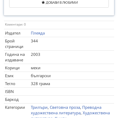
ДОБАВИ В ЛЮБИМИ
Коментари: 0
Издател
Плеяда
Брой
344
страници
Година на
2003
издаване
Корици
меки
Език
български
Тегло
328 грама
ISBN
Баркод
Категории
Трилъри
,
Световна проза
,
Преводна
художествена литература
,
Художествена