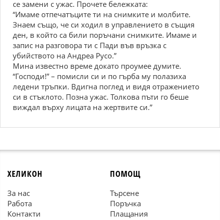
се замени с ужас. Прочете бележката:
“Имаме отпечатъците ти на снимките и молбите.
Знаем също, че си ходил в управлението в същия
ден, в който са били поръчани снимките. Имаме и
запис на разговора ти с Пади във връзка с
убийството на Андреа Русо.”
Мина известно време докато проумее думите.
“Господи!” – помисли си и по гърба му полазиха
ледени тръпки. Вдигна поглед и видя отражението
си в стъклото. Позна ужас. Толкова пъти го беше
виждал върху лицата на жертвите си.”
ХЕЛИКОН
ПОМОЩ
За нас
Търсене
Работа
Поръчка
Контакти
Плащания