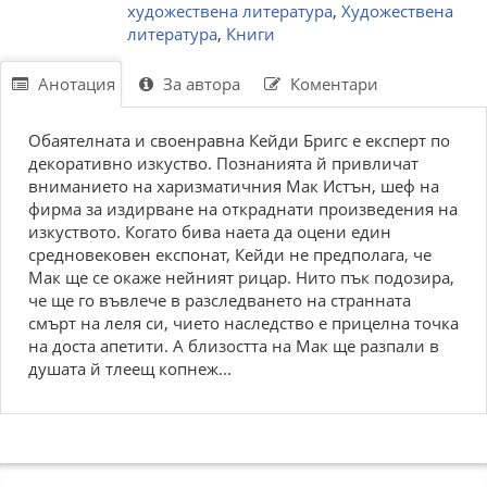
художествена литература
,
Художествена
литература
,
Книги
Анотация
За автора
Коментари
Обаятелната и своенравна Кейди Бригс е експерт по
декоративно изкуство. Познанията й привличат
вниманието на харизматичния Мак Истън, шеф на
фирма за издирване на откраднати произведения на
изкуството. Когато бива наета да оцени един
средновековен експонат, Кейди не предполага, че
Мак ще се окаже нейният рицар. Нито пък подозира,
че ще го въвлече в разследването на странната
смърт на леля си, чието наследство е прицелна точка
на доста апетити. А близостта на Мак ще разпали в
душата й тлеещ копнеж...