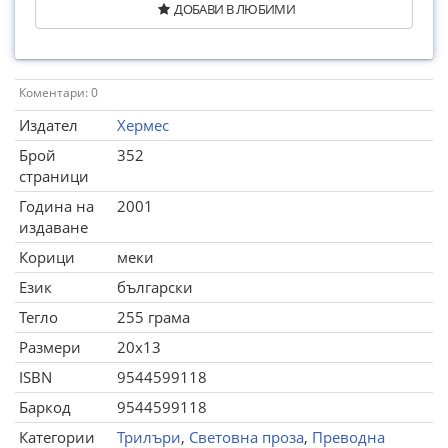
ДОБАВИ В ЛЮБИМИ
Коментари: 0
Издател
Хермес
Брой
352
страници
Година на
2001
издаване
Корици
меки
Език
български
Тегло
255 грама
Размери
20x13
ISBN
9544599118
Баркод
9544599118
Категории
Трилъри
,
Световна проза
,
Преводна