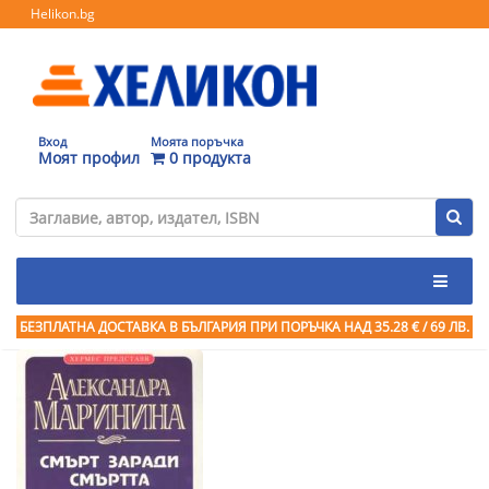
Helikon.bg
Вход
Моята поръчка
Моят профил
0 продукта
БЕЗПЛАТНА ДОСТАВКА В БЪЛГАРИЯ ПРИ ПОРЪЧКА
НАД 35.28 € / 69 ЛВ.