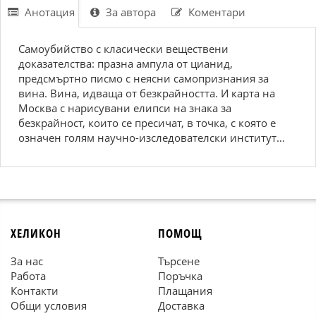
Анотация
За автора
Коментари
Самоубийство с класически веществени
доказателства: празна ампула от цианид,
предсмъртно писмо с неясни самопризнания за
вина. Вина, идваща от безкрайността. И карта на
Москва с нарисувани елипси на знака за
безкрайност, които се пресичат, в точка, с която е
означен голям научно-изследователски институт…
ХЕЛИКОН
ПОМОЩ
За нас
Търсене
Работа
Поръчка
Контакти
Плащания
Общи условия
Доставка