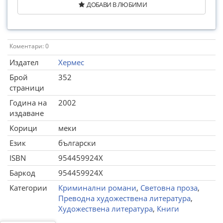
ДОБАВИ В ЛЮБИМИ
Коментари: 0
Издател
Хермес
Брой
352
страници
Година на
2002
издаване
Корици
меки
Език
български
ISBN
954459924X
Баркод
954459924X
Категории
Криминални романи
,
Световна проза
,
Преводна художествена литература
,
Художествена литература
,
Книги