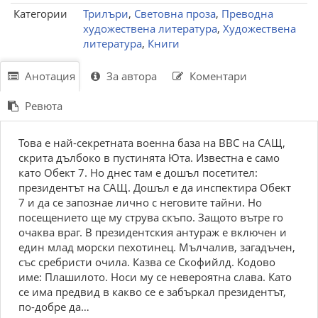
Категории
Трилъри
,
Световна проза
,
Преводна
художествена литература
,
Художествена
литература
,
Книги
Анотация
За автора
Коментари
Ревюта
Това е най-секретната военна база на ВВС на САЩ,
скрита дълбоко в пустинята Юта. Известна е само
като Обект 7. Но днес там е дошъл посетител:
президентът на САЩ. Дошъл е да инспектира Обект
7 и да се запознае лично с неговите тайни. Но
посещението ще му струва скъпо. Защото вътре го
очаква враг. В президентския антураж е включен и
един млад морски пехотинец. Мълчалив, загадъчен,
със сребристи очила. Казва се Скофийлд. Кодово
име: Плашилото. Носи му се невероятна слава. Като
се има предвид в какво се е забъркал президентът,
по-добре да…