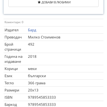
ДОБАВИ В ЛЮБИМИ
Коментари: 0
Издател
Бард
Преводач
Милко Стоименов
Брой
492
страници
Година на
2018
издаване
Корици
меки
Език
български
Тегло
366 грама
Размери
20x13
ISBN
9789545853333
Баркод
9789545853333