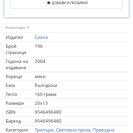
ДОБАВИ В ЛЮБИМИ
Коментари: 0
Издател
Сиела
Брой
196
страници
Година на
2004
издаване
Корици
меки
Език
български
Тегло
160 грама
Размери
20x13
ISBN
9546496480
Баркод
9546496480
Категории
Трилъри
,
Световна проза
,
Преводна