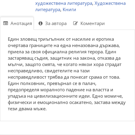
художествена литература
,
Художествена
литература
,
Книги
Анотация
За автора
Коментари
Един зловещ триъгълник от насилие и еротика
очертава границите на една неназована държава,
приела за своя официална религия терора. Един
застаряващ съдия, защитник на закона, отказва да
мълчи, защото смята, че когато някои хора страдат
несправедливо, свидетелите на тази
несправедливост трябва да понесат срама от това.
Един полковник, превърнал се в палач,
предопределя моралното падение на властта и
упадъка на цивилизационните идеи. Едно момиче,
физически и емоционално осакатено, застава между
тези двама мъже.