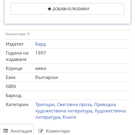
ДОБАВИ В ЛЮБИМИ
Коментари: 0
Издател
Бард
Година на
1997
издаване
Корици
меки
Език
български
ISBN
Баркод
Категории
Трилъри
,
Световна проза
,
Преводна
художествена литература
,
Художествена
литература
,
Книги
Анотация
Коментари