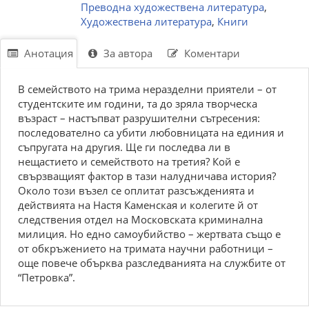
Преводна художествена литература
,
Художествена литература
,
Книги
Анотация
За автора
Коментари
В семейството на трима неразделни приятели – от
студентските им години, та до зряла творческа
възраст – настъпват разрушителни сътресения:
последователно са убити любовницата на единия и
съпругата на другия. Ще ги последва ли в
нещастието и семейството на третия? Кой е
свързващият фактор в тази налудничава история?
Около този възел се оплитат разсъжденията и
действията на Настя Каменская и колегите й от
следствения отдел на Московската криминална
милиция. Но едно самоубийство – жертвата също е
от обкръжението на тримата научни работници –
още повече обърква разследванията на службите от
“Петровка”.