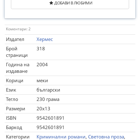
ДОБАВИ В ЛЮБИМИ
Коментари: 2
Издател
Хермес
Брой
318
страници
Година на
2004
издаване
Корици
меки
Език
български
Тегло
230 грама
Размери
20x13
ISBN
9542601891
Баркод
9542601891
Категории
Криминални романи
,
Световна проза
,