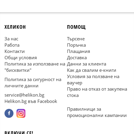
ХЕЛИКОН
ПОМОЩ
За нас
Търсене
Работа
Поръчка
Контакти
Плащания
Общи условия
Доставка
Политика за използване на
Данни за клиента
"бисквитки"
Как да свалим е-книги
Условия за ползване на
Политика за сигурност на
ваучер
личните данни
Право на отказ от закупена
service@helikon.bg
стока
Helikon.bg във Facebook
Правилници за
промоционални кампании
ВКЛЮЧИ СЕ!