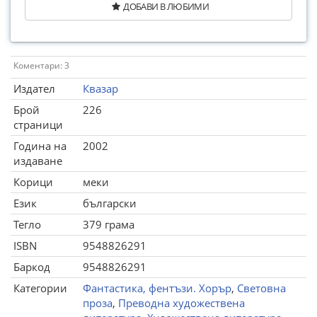
ДОБАВИ В ЛЮБИМИ
Коментари: 3
Издател
Квазар
Брой
226
страници
Година на
2002
издаване
Корици
меки
Език
български
Тегло
379 грама
ISBN
9548826291
Баркод
9548826291
Категории
Фантастика, фентъзи. Хорър
,
Световна
проза
,
Преводна художествена