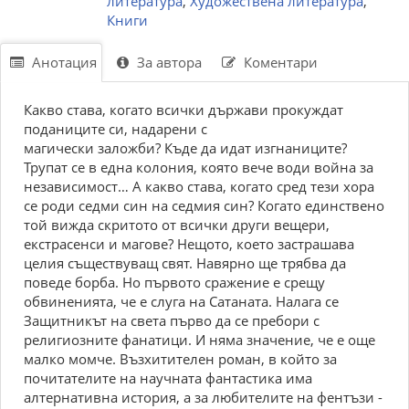
литература
,
Художествена литература
,
Книги
Анотация
За автора
Коментари
Какво става, когато всички държави прокуждат
поданиците си, надарени с
магически заложби? Къде да идат изгнаниците?
Трупат се в една колония, която вече води война за
независимост… А какво става, когато сред тези хора
се роди седми син на седмия син? Когато единствено
той вижда скритото от всички други вещери,
екстрасенси и магове? Нещото, което застрашава
целия съществуващ свят. Навярно ще трябва да
поведе борба. Но първото сражение е срещу
обвиненията, че е слуга на Сатаната. Налага се
Защитникът на света първо да се пребори с
религиозните фанатици. И няма значение, че е още
малко момче. Възхитителен роман, в който за
почитателите на научната фантастика има
алтернативна история, а за любителите на фентъзи -