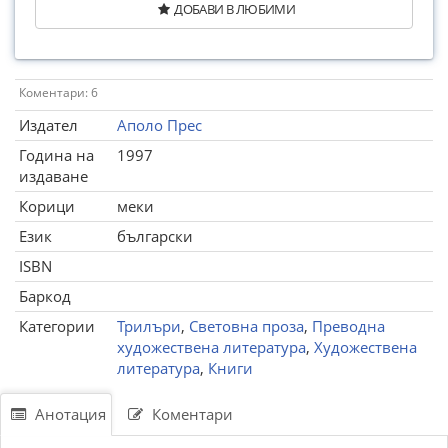
ДОБАВИ В ЛЮБИМИ
Коментари: 6
Издател
Аполо Прес
Година на
1997
издаване
Корици
меки
Език
български
ISBN
Баркод
Категории
Трилъри
,
Световна проза
,
Преводна
художествена литература
,
Художествена
литература
,
Книги
Анотация
Коментари