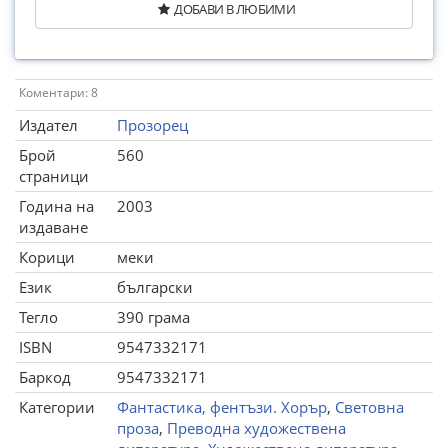
ДОБАВИ В ЛЮБИМИ
Коментари: 8
Издател
Прозорец
Брой
560
страници
Година на
2003
издаване
Корици
меки
Език
български
Тегло
390 грама
ISBN
9547332171
Баркод
9547332171
Категории
Фантастика, фентъзи. Хорър
,
Световна
проза
,
Преводна художествена