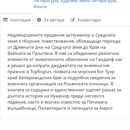
литература
,
Художествена литература
,
Книги
Анотация
За автора
Коментари
Недовършените предания за Нуменор и Средната
земя е сборник повествования, обхващащи периода
от Древните дни на Средната земя до Края на
Войната за Пръстена. В нея са обединени различни
елементи от живописното обяснение на Гандалф как
е решил да изпрати джуджетата на знаменития
празник в Торбодън, появата на морския бог Туор
край Белериандския бряг и подробни сведения за
военната организация на Роханските конници. В
книгата се съдържа и единственият оцелял разказ за
дългата история на Нуменор преди неговото
падение, както и всичко известно за Петимата
вълшебници, Палантирите и легендата за Амрот.