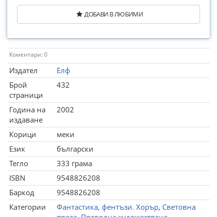
ДОБАВИ В ЛЮБИМИ
Коментари: 0
Издател
Елф
Брой
432
страници
Година на
2002
издаване
Корици
меки
Език
български
Тегло
333 грама
ISBN
9548826208
Баркод
9548826208
Категории
Фантастика, фентъзи. Хорър
,
Световна