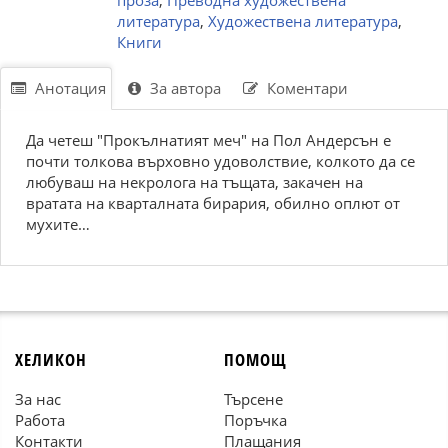
проза
,
Преводна художествена
литература
,
Художествена литература
,
Книги
Анотация
За автора
Коментари
Да четеш "Прокълнатият меч" на Пол Андерсън е
почти толкова върховно удоволствие, колкото да се
любуваш на некролога на тъщата, закачен на
вратата на кварталната бирария, обилно оплют от
мухите…
ХЕЛИКОН
ПОМОЩ
За нас
Търсене
Работа
Поръчка
Контакти
Плащания