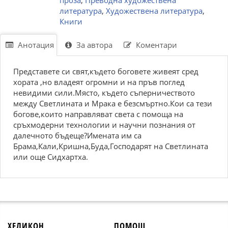
проза
,
Преводна художествена
литература
,
Художествена литература
,
Книги
Анотация
За автора
Коментари
Представете си свят,където боговете живеят сред
хората ,но владеят огромни и на пръв поглед
невидими сили.Място, където съперничеството
между Светлината и Мрака е безсмъртно.Кои са тези
богове,които направляват света с помоща на
сръхмодерни технологии и научни познания от
далечното бъдеще?Имената им са
Брама,Кали,Кришна,Буда,Господарят на Светлината
или още Сидхартха.
ХЕЛИКОН
ПОМОЩ