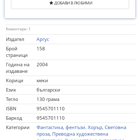
ДОБАВИ В ЛЮБИМИ
Коментари: 1
Издател
Аргус
Брой
158
страници
Година на
2004
издаване
Корици
меки
Език
български
Тегло
130 грама
ISBN
9545701110
Баркод
9545701110
Категории
Фантастика, фентъзи. Хорър
,
Световна
проза
,
Преводна художествена