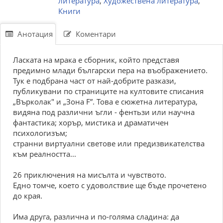
литература
,
Художествена литература
,
Книги
Анотация
Коментари
Ласката на мрака е сборник, който представя
предимно млади български пера на въображението.
Тук е подбрана част от най-добрите разкази,
публикувани по страниците на култовите списания
„Върколак" и „Зона F”. Това е сюжетна литература,
видяна под различни ъгли - фентьзи или научна
фантастика; хорър, мистика и драматичен
психологизъм;
странни виртуални светове или предизвикателства
към реалността...
26 приключения на мисълта и чувството.
Едно томче, което с удоволствие ще бъде прочетено
до края.
Има друга, различна и по-голяма сладина: да