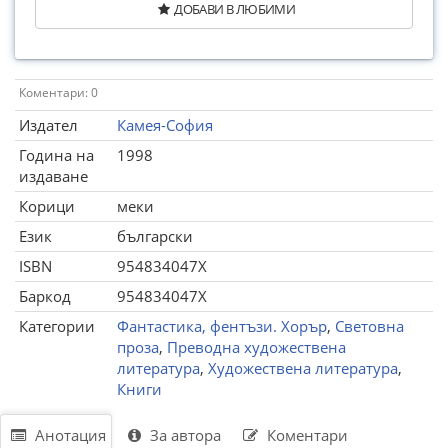
ДОБАВИ В ЛЮБИМИ
Коментари: 0
Издател
Камея-София
Година на
1998
издаване
Корици
меки
Език
български
ISBN
954834047X
Баркод
954834047X
Категории
Фантастика, фентъзи. Хорър
,
Световна
проза
,
Преводна художествена
литература
,
Художествена литература
,
Книги
Анотация
За автора
Коментари