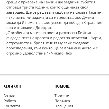
среща с призрака на Тамзин ще задвижи събития
отпреди триста години, които още чакат своя
завършек. Ще се решава и съдбата на самата Тамзин
- ако изпълни задачата си на земята... ако Джени
може да й помогне... ако успеят да победят Страшния
лов и кървавия Джефрис...
„С особената магия на поет и разказвач Бийгъл
създаде свят на красота и радост за читателя... Чарът,
остроумието и брилянтният му език създават
произведения, към които ще се връщаме често и с
огромно удоволствие." - Чикаго Нюз
ХЕЛИКОН
ПОМОЩ
За нас
Търсене
Работа
Поръчка
Контакти
Плащания