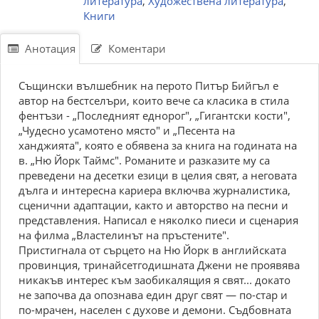
литература
,
Художествена литература
,
Книги
Анотация
Коментари
Същински вълшебник на перото Питър Бийгъл е
автор на бестселъри, които вече са класика в стила
фентъзи - „Последният еднорог", „Гигантски кости",
„Чудесно усамотено място" и „Песента на
ханджията", която е обявена за книга на годината на
в. „Ню Йорк Таймс". Романите и разказите му са
преведени на десетки езици в целия свят, а неговата
дълга и интересна кариера включва журналистика,
сценични адаптации, както и авторство на песни и
представления. Написал е няколко пиеси и сценария
на филма „Властелинът на пръстените".
Пристигнала от сърцето на Ню Йорк в английската
провинция, тринайсетгодишната Джени не проявява
никакъв интерес към заобикалящия я свят... докато
не започва да опознава един друг свят — по-стар и
по-мрачен, населен с духове и демони. Съдбовната