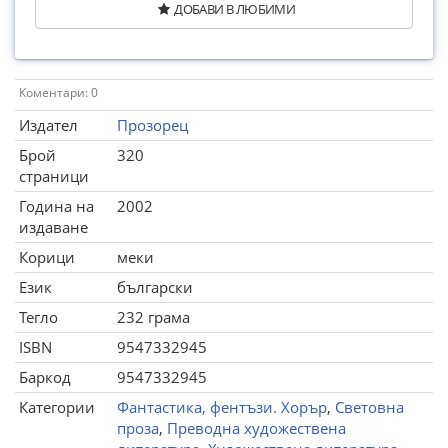
ДОБАВИ В ЛЮБИМИ
Коментари: 0
Издател
Прозорец
Брой
320
страници
Година на
2002
издаване
Корици
меки
Език
български
Тегло
232 грама
ISBN
9547332945
Баркод
9547332945
Категории
Фантастика, фентъзи. Хорър
,
Световна
проза
,
Преводна художествена