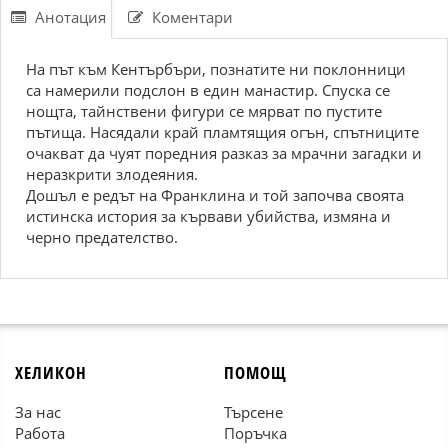
Анотация
Коментари
На път към Кентърбъри, познатите ни поклонници
са намерили подслон в един манастир. Спуска се
нощта, тайнствени фигури се мярват по пустите
пътища. Насядали край пламтящия огън, спътниците
очакват да чуят поредния разказ за мрачни загадки и
неразкрити злодеяния.
Дошъл е редът на Франклина и той започва своята
истинска история за кървави убийства, измяна и
черно предателство.
ХЕЛИКОН
ПОМОЩ
За нас
Търсене
Работа
Поръчка