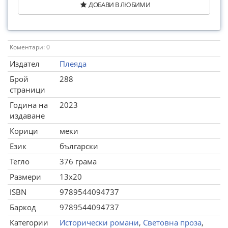
ДОБАВИ В ЛЮБИМИ
Коментари: 0
Издател
Плеяда
Брой
288
страници
Година на
2023
издаване
Корици
меки
Език
български
Тегло
376 грама
Размери
13x20
ISBN
9789544094737
Баркод
9789544094737
Категории
Исторически романи
,
Световна проза
,