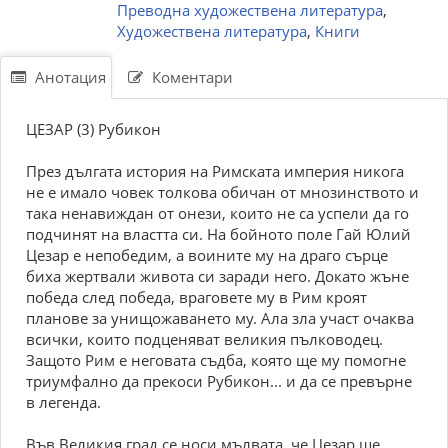
Преводна художествена литература
,
Художествена литература
,
Книги
Анотация
Коментари
ЦЕЗАР (3) Рубикон
През дългата история на Римската империя никога
не е имало човек толкова обичан от мнозинството и
така ненавиждан от онези, които не са успели да го
подчинят на властта си. На бойното поле Гай Юлий
Цезар е непобедим, а воините му на драго сърце
биха жертвали живота си заради него. Докато жъне
победа след победа, враговете му в Рим кроят
планове за унищожаването му. Ала зла участ очаква
всички, които подценяват великия пълководец.
Защото Рим е неговата съдба, която ще му помогне
триумфално да прекоси Рубикон... и да се превърне
в легенда.
Във Великия град се носи мълвата, че Цезар ще