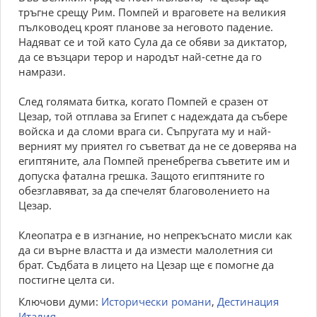
тръгне срещу Рим. Помпей и враговете на великия
пълководец кроят планове за неговото падение.
Надяват се и той като Сула да се обяви за диктатор,
да се възцари терор и народът най-сетне да го
намрази.
След голямата битка, когато Помпей е сразен от
Цезар, той отплава за Египет с надеждата да събере
войска и да сломи врага си. Съпругата му и най-
верният му приятел го съветват да не се доверява на
египтяните, ала Помпей пренебрегва съветите им и
допуска фатална грешка. Защото египтяните го
обезглавяват, за да спечелят благоволението на
Цезар.
Клеопатра е в изгнание, но непрекъснато мис­ли как
да си върне властта и да измести малолетния си
брат. Съдбата в лицето на Цезар ще є помогне да
постигне целта си.
Ключови думи:
Исторически романи
,
Дестинация
Италия