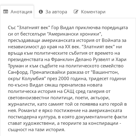
Анотация
За автора
Коментари
Със "Златният век" Гор Видал приключва поредицата
си от бестселъри "Американски хроники",
пресъздаващи американската история от Войната за
независимост до края на XX век. "Златният век" ни
връща към политическите събития от времето на
президенствата на Франклин Делано Рузвелт и Хари
Труман и към съдбите на политическото семейство
Санфорд. Пренаписвайки разказа от "Вашингтон,
окръг Колумбия" през 2000 година, тридесет години
по-късно Видал сякаш пренаписва новата
политическа история на САЩ сред галерия от
световноизвестни политици, поети, актьори,
журналисти, като самият той се появява като герой в
нея. Романът е ярко постижение на американската
постмодерна култура, в която документалните факти
стават художествени, а теориите за конспирации -
същност на тази история.