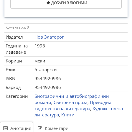
ДОБАВИ В ЛЮБИМИ
Коментари: 0
Издател
Нов Златорог
Година на
1998
издаване
Корици
меки
Език
български
ISBN
9544920986
Баркод
9544920986
Категории
Биографични и автобиографични
романи
,
Световна проза
,
Преводна
художествена литература
,
Художествена
литература
,
Книги
Анотация
Коментари