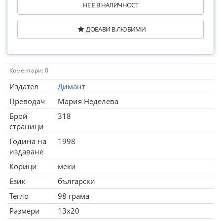
НЕ Е В НАЛИЧНОСТ
ДОБАВИ В ЛЮБИМИ
Коментари: 0
Издател
Димант
Преводач
Мария Неделева
Брой
318
страници
Година на
1998
издаване
Корици
меки
Език
български
Тегло
98 грама
Размери
13x20