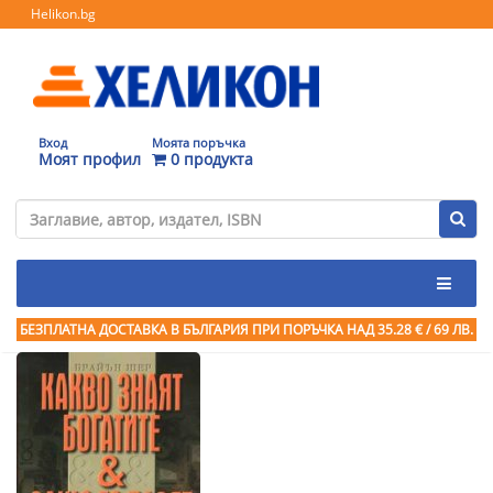
Helikon.bg
Вход
Моята поръчка
Моят профил
0 продукта
БЕЗПЛАТНА ДОСТАВКА В БЪЛГАРИЯ ПРИ ПОРЪЧКА
НАД 35.28 € / 69 ЛВ.