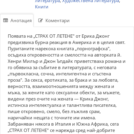
литература
,
Художествена литература
,
Книги
Анотация
Коментари
Появата на „СТРАХ ОТ ЛЕТЕНЕ" от Ерика Джонг
предизвика бурна реакция в Америка и в целия свят.
Пуританите нарекоха книгата „порнографска",
осъдиха откровеността и смелостта на авторката й.
Хенри Милър и Джон Ъпдайк приветстваха романа и
го обявиха за събитие в литературата, с неговата
„първокласна, сочна, интелигентна и сгъстена
проза". За секса, еротиката, за брака и за любовта,
верността, взаимоотношенията между жената и
мъжа, за жените като сексуални обекти, за мъжете,
видени през очите на жената — Крика Джонг,
истинска интелектуалка и талантлива писателка,
пише откровено, смело, без лъжлив срам,
наричайки нещата с точните им имена.
Забраняван някога в Италия и Южна Африка, сега
„СТРАХ ОТ ЛЕТЕНЕ" се нарежда сред най-добрите