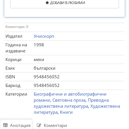
ДОБАВИ В ЛЮБИМИ
Коментари: 0
Издател
Унискорп
Година на
1998
издаване
Корици
меки
Език
български
ISBN
9548456052
Баркод
9548456052
Категории
Биографични и автобиографични
романи
,
Световна проза
,
Преводна
художествена литература
,
Художествена
литература
,
Книги
Анотация
Коментари