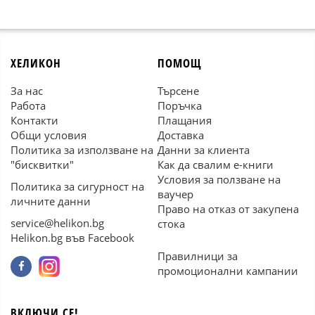
ХЕЛИКОН
ПОМОЩ
За нас
Търсене
Работа
Поръчка
Контакти
Плащания
Общи условия
Доставка
Политика за използване на
Данни за клиента
"бисквитки"
Как да свалим е-книги
Условия за ползване на
Политика за сигурност на
ваучер
личните данни
Право на отказ от закупена
service@helikon.bg
стока
Helikon.bg във Facebook
Правилници за
промоционални кампании
ВКЛЮЧИ СЕ!