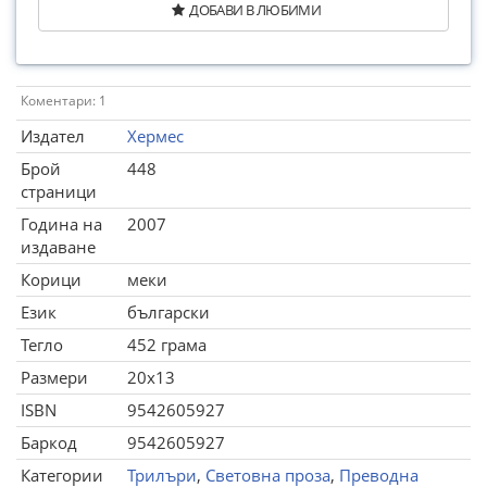
ДОБАВИ В ЛЮБИМИ
Коментари: 1
Издател
Хермес
Брой
448
страници
Година на
2007
издаване
Корици
меки
Език
български
Тегло
452 грама
Размери
20x13
ISBN
9542605927
Баркод
9542605927
Категории
Трилъри
,
Световна проза
,
Преводна