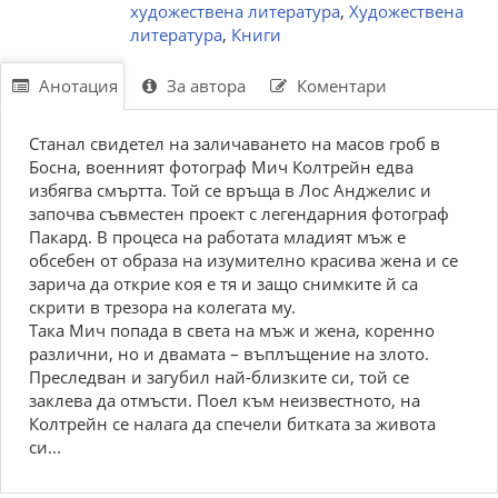
художествена литература
,
Художествена
литература
,
Книги
Анотация
За автора
Коментари
Станал свидетел на заличаването на масов гроб в
Босна, военният фотограф Мич Колтрейн едва
избягва смъртта. Той се връща в Лос Анджелис и
започва съвместен проект с легендарния фотограф
Пакард. В процеса на работата младият мъж е
обсебен от образа на изумително красива жена и се
зарича да открие коя е тя и защо снимките й са
скрити в трезора на колегата му.
Така Мич попада в света на мъж и жена, коренно
различни, но и двамата – въплъщение на злото.
Преследван и загубил най-близките си, той се
заклева да отмъсти. Поел към неизвестното, на
Колтрейн се налага да спечели битката за живота
си...