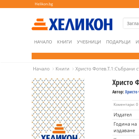
Helikon.bg
НАЧАЛО
КНИГИ
УЧЕБНИЦИ
ПОДАРЪЦИ
И
Начало
Книги
Христо Фотев.Т.1:Събрани 
Христо 
Автор:
Христо
Коментари: 0
Издател
Година на
издаване