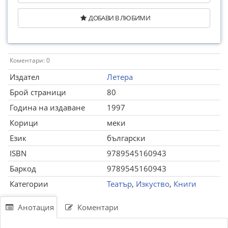
ДОБАВИ В ЛЮБИМИ
Коментари: 0
Издател
Летера
Брой страници
80
Година на издаване
1997
Корици
меки
Език
български
ISBN
9789545160943
Баркод
9789545160943
Категории
Театър
,
Изкуство
,
Книги
Анотация
Коментари