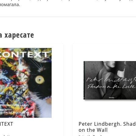
помагала.
а харесате
TEXT
Peter Lindbergh. Sha
on the Wall