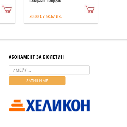
standing in the Rhodope
Валерий В. Пощаров
mountains
30.00 € / 58.67 ЛВ.
АБОНАМЕНТ ЗА БЮЛЕТИН