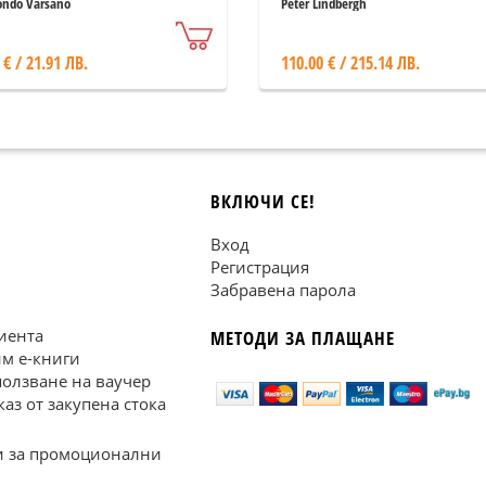
ndo Varsano
Peter Lindbergh
 € / 21.91 ЛВ.
110.00 € / 215.14 ЛВ.
ВКЛЮЧИ СЕ!
Вход
Регистрация
Забравена парола
иента
МЕТОДИ ЗА ПЛАЩАНЕ
им е-книги
ползване на ваучер
каз от закупена стока
 за промоционални