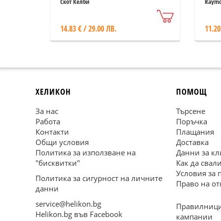
Професионални
Скот Келби
Raymo
фотографски техники -
стъпка по стъпка
14.83 € / 29.00 ЛВ.
11.20
ХЕЛИКОН
ПОМОЩ
За нас
Търсене
Работа
Поръчка
Контакти
Плащания
Общи условия
Доставка
Политика за използване на
Данни за кл
"бисквитки"
Как да свал
Условия за 
Политика за сигурност на личните
Право на от
данни
service@helikon.bg
Правилници
Helikon.bg във Facebook
кампании