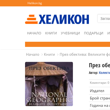
Helikon.bg
НАЧАЛО
КНИГИ
УЧЕБНИЦИ
ПОДАРЪЦИ
И
Начало
Книги
През обектива: Великите 
През об
Автор:
Колект
Коментари: 0
Издател
Брой стра
Година на