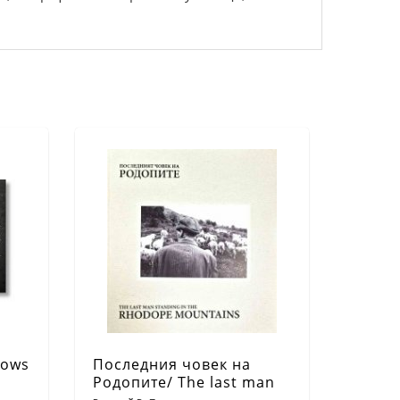
dows
Последния човек на
Родопите/ The last man