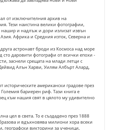
родължава да завладява нови и нови
иал от изключителния архив на
ия. Тези наистина велики фотографии,
а нашир и надлъж и дори излизат извън
 Азия. Африка и Средния изток, Северна и
 друга астронавт броди из Космоса над море
д сто даровити фотографи от всички епохи -
ти, заснели срещата на млади летци с
 Дейвид Алън Харви, Уилям Албърт Алард,
от историческите американски градове през
 Големия бариерен риф. Тази книга е
рец към нашия свят в цялото му удивително
а цел в света. То е създадено през 1888
образова и вдъхновява милиони хора всеки
и, географски викторини за ученици,