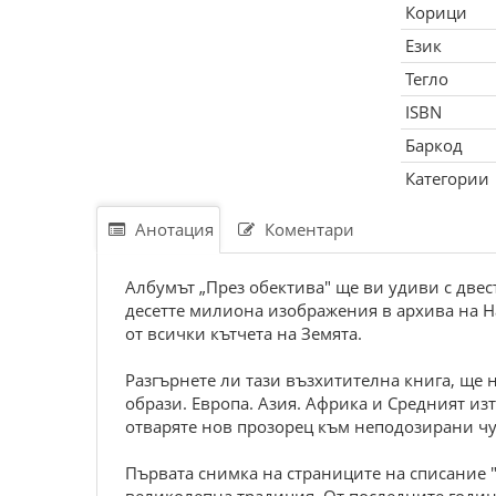
Корици
Език
Тегло
ISBN
Баркод
Категории
Анотация
Коментари
Албумът „През обектива" ще ви удиви с две
десетте милиона изображения в архива на Н
от всички кътчета на Земята.
Разгърнете ли тази възхитителна книга, ще 
образи. Европа. Азия. Африка и Средният из
отваряте нов прозорец към неподозирани чу
Първата снимка на страниците на списание 