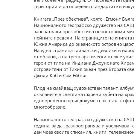
великолепна традиция. От последните годин
територии и да определя стандартите в изку
Книгата „През обектива", която „Егмонт Бъл
Националното географско дружество на САЩ,
запечатвали през обектива неповторими миг
нейните предели. На страниците на книгата 
Южна Америка до океанското островно царст
На една страница тайвански девойки в народ
от облаци, а на трета арктически вълк е ув
герои от типа на Индиана Джоунс като Хирам
островитяни от Тихия океан през Втората св
Джоди Коб и Сам Ейбъл.
Плод на смайващ художествен талант, албумъ
окъпаните в светлина шарени кубета на хра
едновременно ярък документ за пътя на фот
многообразие.
Националното географско дружество на САЩ е
година, за да „разпространява и увеличава
ден чрез своите списания, книги, телевизио