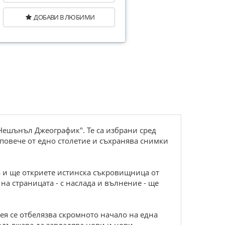
ДОБАВИ В ЛЮБИМИ
Нешънъл Джеографик". Те са избрани сред
повече от едно столетие и съхранява снимки
а и ще откриете истинска съкровищница от
на страницата - с наслада и вълнение - ще
ея се отбелязва скромното начало на една