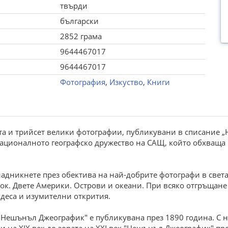
твърди
български
2852 грама
9644467017
9644467017
Фотография
,
Изкуство
,
Книги
ста и трийсет велики фотографии, публикувани в списание „
ационалното географско дружество на САЩ, който обхваща 
надникнете през обектива на най-добрите фотографи в свет
ток. Двете Америки. Острови и океани. При всяко отгръщане 
деса и изумителни открития.
"Нешънъл Джеографик" е публикувана през 1890 година. С н