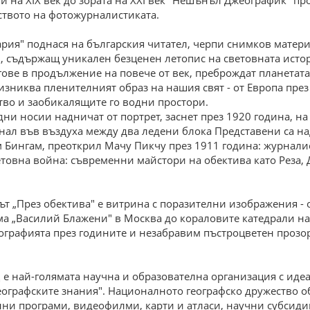
и на XIX век до зората на XXI век "Нешънъл Джеографик" п
ството на фотожурналистиката.
гария" поднася на българския читател, черпи снимков матер
 съдържащ уникален безценен летопис на световната истор
ове в продължение на повече от век, преброждат планетат
изниква пленителният образ на нашия свят - от Европа през
во и заобикалящите го водни простори.
ни носии надничат от портрет, заснет през 1920 година, на
иснал във въздуха между два ледени блока Представени са на
 Бингам, преоткрил Мачу Пикчу през 1911 година: журналис
етовна война: съвременни майстори на обектива като Реза,
т „През обектива" е витрина с поразителни изображения - 
ма „Василий Блажени" в Москва до кораловите катедрали на
ографията през годините и незабравим пъстроцветен прозо
 най-голямата научна и образователна организация с идеалн
 географските знания". Националното географско дружество 
нни програми, видеофилми, карти и атласи, научни субсиди