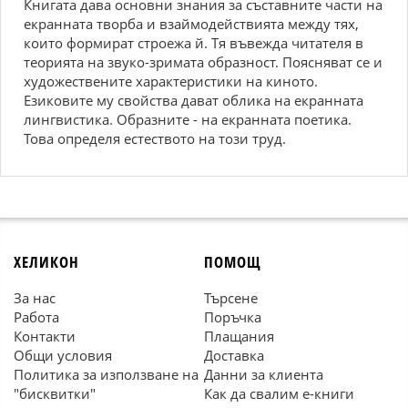
Книгата дава основни знания за съставните части на
екранната творба и взаймодействията между тях,
които формират строежа й. Тя въвежда читателя в
теорията на звуко-зримата образност. Поясняват се и
художествените характеристики на киното.
Езиковите му свойства дават облика на екранната
лингвистика. Образните - на екранната поетика.
Това определя естеството на този труд.
ХЕЛИКОН
ПОМОЩ
За нас
Търсене
Работа
Поръчка
Контакти
Плащания
Общи условия
Доставка
Политика за използване на
Данни за клиента
"бисквитки"
Как да свалим е-книги