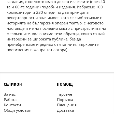
заглавия, отколкото има в досега излезлите (през 40-
те и 60-те години) подобни издания. Избрахме 100
композитори и 230 опери по два принципа:
репертоарност и значимост. като се съобразихме с
историята на българския оперен театър, с неговото
настояще и не на последно място с пристрастията на
меломаните, включихме тези образци, които са най-
интересни за широката публика, без да
пренебрегваме и редица от етапните, върховите
постижения в жанра. (от автора)
ХЕЛИКОН
ПОМОЩ
За нас
Търсене
Работа
Поръчка
Контакти
Плащания
Общи условия
Доставка