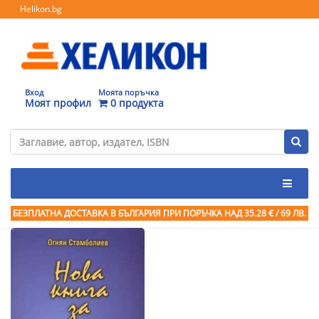
Helikon.bg
Вход
Моята поръчка
Моят профил
0 продукта
БЕЗПЛАТНА ДОСТАВКА В БЪЛГАРИЯ ПРИ ПОРЪЧКА
НАД 35.28 € / 69 ЛВ.