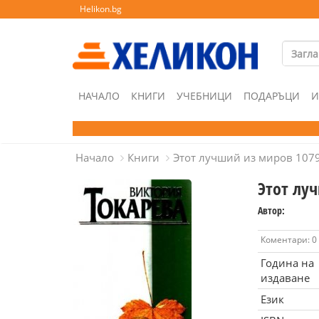
Helikon.bg
НАЧАЛО
КНИГИ
УЧЕБНИЦИ
ПОДАРЪЦИ
И
Начало
Книги
Этот лучший из миров 107
Этот лу
Автор:
Коментари: 0
Година на
издаване
Език