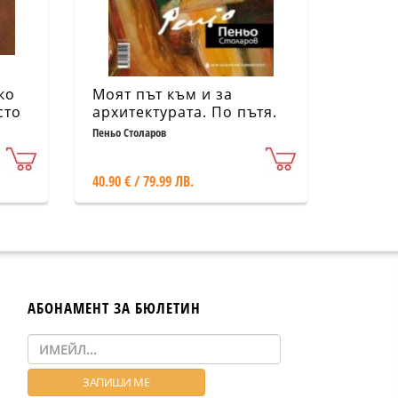
ко
Моят път към и за
сто
архитектурата. По пътя.
Албум
Пеньо Столаров
40.90 € / 79.99 ЛВ.
АБОНАМЕНТ ЗА БЮЛЕТИН