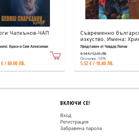
рги Чапкънов-ЧАП
Съвременно българс
изкуство. Имена: Хри
Стефанов
вили: Краси и Сим Алексиеви
Представен от Чавдар Попов
6.14 € / 12.01 ЛВ.
Отстъпка - 10 %
 € / 40.00 ЛВ.
5.52 € / 10.80 ЛВ.
ВКЛЮЧИ СЕ!
Вход
Регистрация
Забравена парола