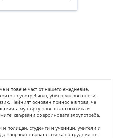
ече и повече част от нашето ежедневие,
оито го употребяват, убива масово онези,
зик. Нейният основен принос е в това, че
ействията му върху човешката психика и
ите, свързани с хероиновата злоупотреба.
и и полицаи, студенти и ученици, учители и
а да направят първата стъпка по трудния път