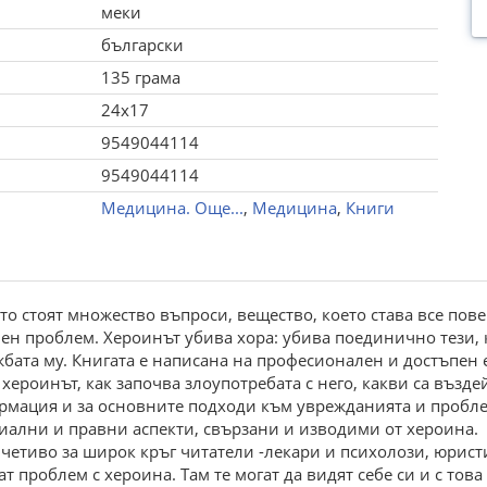
меки
български
135 грама
24x17
9549044114
9549044114
Медицина. Още...
,
Медицина
,
Книги
оято стоят множество въпроси, вещество, което става все пов
н проблем. Хероинът убива хора: убива поединично тези, к
жбата му. Книгата е написана на професионален и достъпен е
хероинът, как започва злоупотребата с него, какви са възд
мация и за основните подходи към уврежданията и проблем
циални и правни аспекти, свързани и изводими от хероина.
 четиво за широк кръг читатели -лекари и психолози, юрист
ат проблем с хероина. Там те могат да видят себе си и с тов