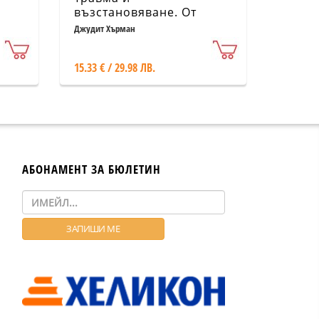
възстановяване. От
домашно насилие до
Джудит Хърман
политически терор
15.33 € / 29.98 ЛВ.
АБОНАМЕНТ ЗА БЮЛЕТИН