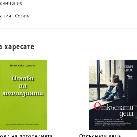
начинание.
ания - София
а харесате
ови на логопедията
Откъснати деца