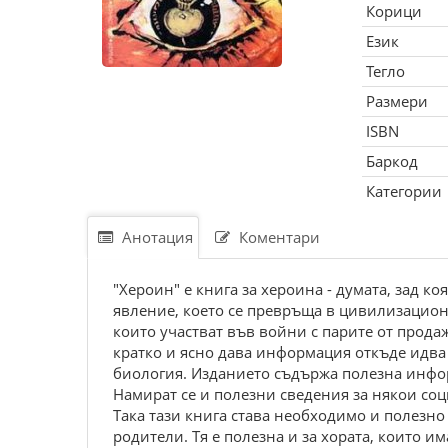
Корици
Език
Тегло
Размери
ISBN
Баркод
Категории
Анотация
Коментари
"Хероин" е книга за хероина - думата, зад к
явление, което се превръща в цивилизационе
които участват във войни с парите от прода
кратко и ясно дава информация откъде идва 
биология. Изданието съдържа полезна инфор
Намират се и полезни сведения за някои со
Така тази книга става необходимо и полезно
родители. Тя е полезна и за хората, които им