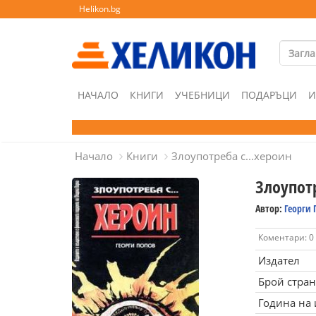
Helikon.bg
НАЧАЛО
КНИГИ
УЧЕБНИЦИ
ПОДАРЪЦИ
И
Начало
Книги
Злоупотреба с...хероин
Злоупотр
Автор:
Георги 
Коментари: 0
Издател
Брой стра
Година на