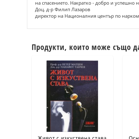
на спасението. Накратко - добро и успешно 
Доц. д-р Филип Лазаров
директор на Националния център по нарком
Продукти, които може също д
Живот с изкуствена става
Осн