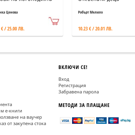
нка Ценова
Робърт Мелило
 € / 25.00 ЛВ.
10.23 € / 20.01 ЛВ.
ВКЛЮЧИ СЕ!
Вход
Регистрация
Забравена парола
иента
МЕТОДИ ЗА ПЛАЩАНЕ
им е-книги
ползване на ваучер
каз от закупена стока