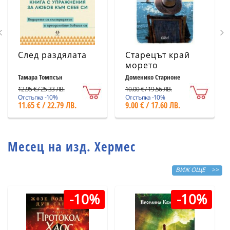
След раздялата
Старецът край
морето
Тамара Томпсън
Доменико Старноне
12.95 € / 25.33 ЛВ.
10.00 € / 19.56 ЛВ.
Отстъпка -10%
Отстъпка -10%
11.65 € / 22.79 ЛВ.
9.00 € / 17.60 ЛВ.
Месец на изд. Хермес
ВИЖ ОЩЕ >>
-10%
-10%