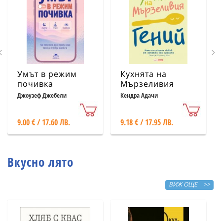
Умът в режим
Кухнята на
почивка
Мързеливия
гений
Джоузеф Джебели
Кендра Адачи
9.00 € / 17.60 ЛВ.
9.18 € / 17.95 ЛВ.
Вкусно лято
ВИЖ ОЩЕ >>