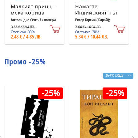
Малкият принц -
Намасте.
мека корица
Индийският път
светлосиня
към щастието,
Антоан дьо Сент- Екзюпери
Ектор Гарсия (Кирай);
Франсеск Миралес
удовлетворението
3.55 € / 6.94 ЛВ.
7.64 € / 14.94 ЛВ.
и успеха
Отстъпка -30%
Отстъпка -30%
2.48 € / 4.85 ЛВ.
5.34 € / 10.44 ЛВ.
Промо -25%
ВИЖ ОЩЕ >>
-25%
-25%