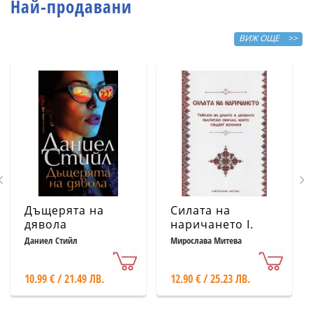
Най-продавани
ВИЖ ОЩЕ >>
Дъщерята на
Силата на
дявола
наричането І.
Тайната на
Даниел Стийл
Мирослава Митева
думите и
древните
10.99 € / 21.49 ЛВ.
12.90 € / 25.23 ЛВ.
български
обичаи, които
сбъдват желания