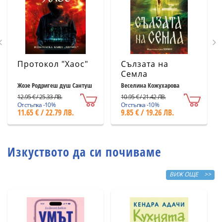
Протокол "Хаос"
Сълзата на
Семла
Жозе Родригеш душ Сантуш
Веселина Кожухарова
12.95 € / 25.33 ЛВ.
10.95 € / 21.42 ЛВ.
Отстъпка -10%
Отстъпка -10%
11.65 € / 22.79 ЛВ.
9.85 € / 19.26 ЛВ.
Изкуството да си почиваме
ВИЖ ОЩЕ >>