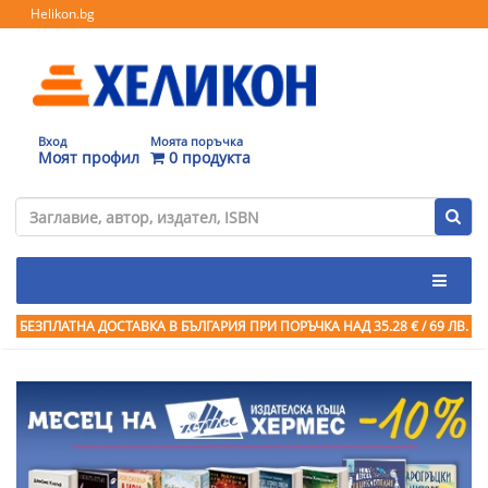
Helikon.bg
Вход
Моята поръчка
Моят профил
0 продукта
БЕЗПЛАТНА ДОСТАВКА В БЪЛГАРИЯ ПРИ ПОРЪЧКА
НАД 35.28 € / 69 ЛВ.