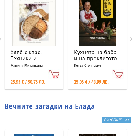
Хляб с квас.
Кухнята на баба
Техники и
и на проклетото
рецепти
й внуче
Жанина Митанкина
Петър Стоянович
25.95 € / 50.75 ЛВ.
25.05 € / 48.99 ЛВ.
Вечните загадки на Елада
ВИЖ ОЩЕ >>