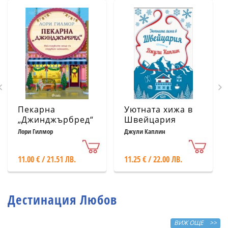
Пекарна
Уютната хижа в
„Джинджърбред“
Швейцария
(с цветни
Лори Гилмор
Джули Каплин
порезки)
11.00 € / 21.51 ЛВ.
11.25 € / 22.00 ЛВ.
Дестинация Любов
ВИЖ ОЩЕ >>