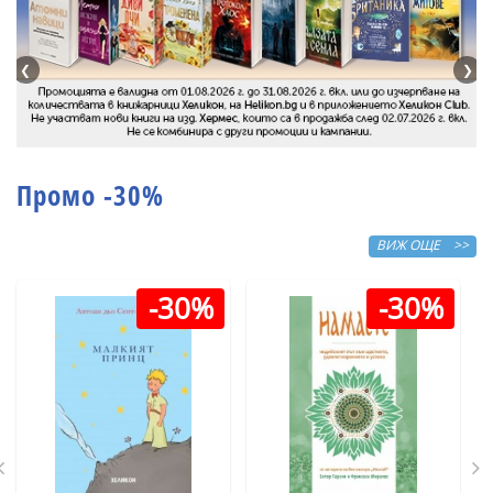
❮
❯
Промо -30%
ВИЖ ОЩЕ >>
-30%
-30%