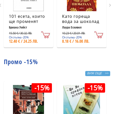
101 есета, които
Като гореща
ще променят
вода за шоколад
начина ви на
(ново издание)
Бриана Уийст
Лаура Ескивел
мислене
15.50 € / 30.32 ЛВ.
10.23 € / 20.01 ЛВ.
Отстъпка -20%
Отстъпка -20%
12.40 € / 24.25 ЛВ.
8.18 € / 16.00 ЛВ.
Промо -15%
ВИЖ ОЩЕ >>
-15%
-15%