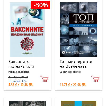
-30%
Ваксините -
Топ мистериите
полезни или
на Вселената
опасни?
Росица Тодорова
Слави Панайотов
7.67 € / 15.00 ЛВ.
Отстъпка -30%
5.36 € / 10.48 ЛВ.
11.75 € / 22.98 ЛВ.