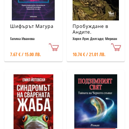
Шифърът Магура
Пробуждане в
Андите.
Пътешествие с
Галина Иванова
Хорхе Луис Делгадо; Мериан
Мейл
един инка в
мистично Перу
7.67 € / 15.00 ЛВ.
10.74 € / 21.01 ЛВ.