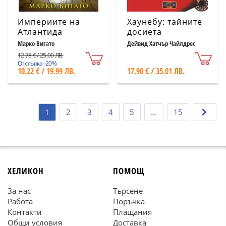
Империите на
Хаунебу: тайните
Атлантида
досиета
Марко Вигато
Дейвид Хатчър Чайлдрес
12.78 € / 25.00 ЛВ.
Отстъпка -20%
10.22 € / 19.99 ЛВ.
17.90 € / 35.01 ЛВ.
1
2
3
4
5
...
15
ХЕЛИКОН
ПОМОЩ
За нас
Търсене
Работа
Поръчка
Контакти
Плащания
Общи условия
Доставка