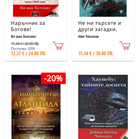
Наръчник за
Не ни търсете и
Богове!
други загадки,
които изумиха
Ян ван Хелсинг
Иво Топалов
света
15.34 € / 30.00 ЛВ.
Отстъпка -20%
12.27 € / 24.00 ЛВ.
15.34 € / 30.00 ЛВ.
-20%