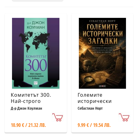
Комитетът 300.
Големите
Най-строго
исторически
пазената тайна в
загадки
Д-р Джон Коулман
Себастиан Норт
света
10.90 € / 21.32 ЛВ.
9.99 € / 19.54 ЛВ.