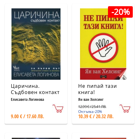
-20%
Царичина.
Не пипай тази
Съдбовен контакт
книга!
Елисавета Логинова
Ян ван Хелсинг
12.99 € / 25.41 ЛВ.
Отстъпка -20%
9.00 € / 17.60 ЛВ.
10.39 € / 20.32 ЛВ.