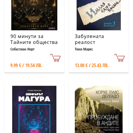
90 минути за
Забулената
Тайните общества
реалост
Себастиан Норт
Тони Маркс
9.99 € / 19.54 ЛВ.
13.00 € / 25.43 ЛВ.