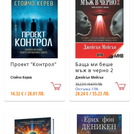
Проект "Контрол"
Баща ми беше
мъж в черно 2
Стойчо Керев
Джейсън Мейсън
33.23 € / 64.99 ЛВ.
Отстъпка -15%
14.32 € / 28.01 ЛВ.
28.24 € / 55.23 ЛВ.