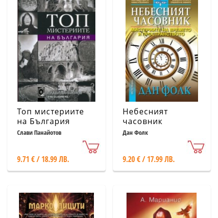
Топ мистериите
Небесният
на България
часовник
Слави Панайотов
Дан Фолк
9.71 € / 18.99 ЛВ.
9.20 € / 17.99 ЛВ.