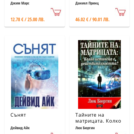
Най-големите
Джим Марс
Даниел Принц
разкрития на
всички времена!
12.78 € / 25.00 ЛВ.
46.02 € / 90.01 ЛВ.
Сънят
Тайните на
матрицата. Колко
истинска е
Дейвид Айк
Люк Бюргин
действителността?