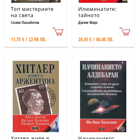
Топ мистериите
Илюминатите:
на света
тайното
общество, което
Слави Панайотов
Джим Марс
похити света
11.75 € / 22.98 ЛВ.
20.45 € / 40.00 ЛВ.
Хитлер живя в
Начинанието