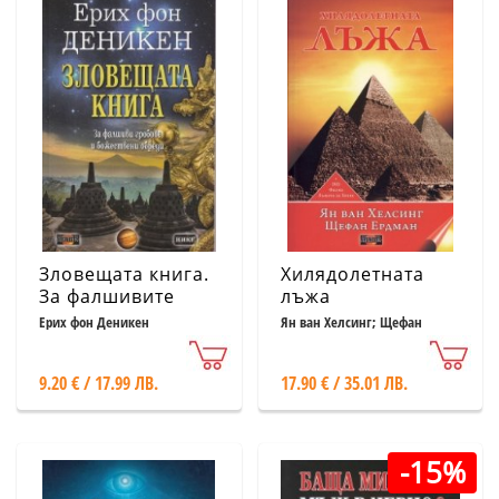
Зловещата книга.
Хилядолетната
За фалшивите
лъжа
гробове и
Ерих фон Деникен
Ян ван Хелсинг; Щефан
Ердман
божествени
обреди
9.20 € / 17.99 ЛВ.
17.90 € / 35.01 ЛВ.
-15%