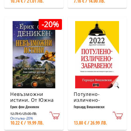
10.74 € / 21.01 ЛВ.
7.16 € / 14.00 ЛВ.
-20%
Невъзможни
Потулено-
истини. От Южна
изличено-
Америка към
забравено! 2022 -
Ерих фон Деникен
Герхард Вишневски
някъде другаде
Другият алманах
12.78 € / 25.00 ЛВ.
Отстъпка -20%
10.22 € / 19.99 ЛВ.
13.80 € / 26.99 ЛВ.