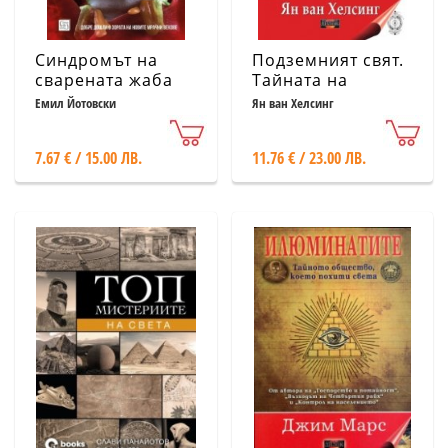
Синдромът на
Подземният свят.
сварената жаба
Тайната на
Черното слънце
Емил Йотовски
Ян ван Хелсинг
7.67 € / 15.00 ЛВ.
11.76 € / 23.00 ЛВ.