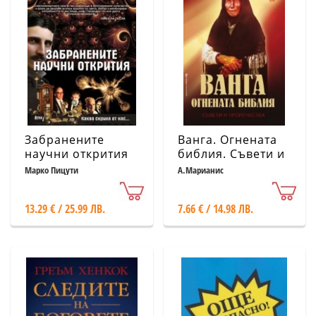
Забранените
Ванга. Огнената
научни открития
библия. Съвети и
пророчества
Марко Пицути
А.Марианис
13.29 € / 25.99 ЛВ.
7.66 € / 14.98 ЛВ.