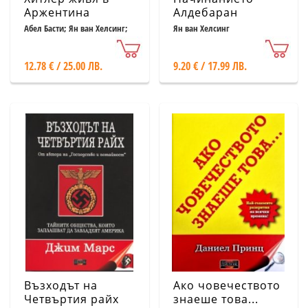
Аржентина
Алдебаран
Абел Басти; Ян ван Хелсинг;
Ян ван Хелсинг
Щефан Ердман
12.78 € / 25.00 ЛВ.
9.20 € / 17.99 ЛВ.
Възходът на
Ако човечеството
Четвъртия райх
знаеше това...