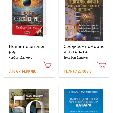
Новият световен
Средиземноморието
ред
и неговата
мистериозна
Хърбърт Дж.Уелс
Ерих фон Деникен
тайнственост
7.16 € / 14.00 ЛВ.
11.76 € / 23.00 ЛВ.