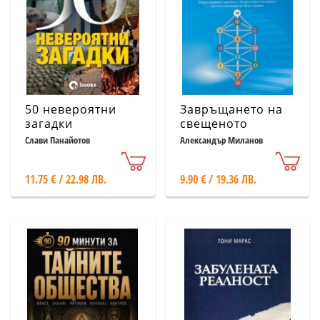
50 невероятни
Завръщането на
загадки
свещеното
познание на
Слави Панайотов
Александър Миланов
катара
11.75 € / 22.98 ЛВ.
9.90 € / 19.36 ЛВ.