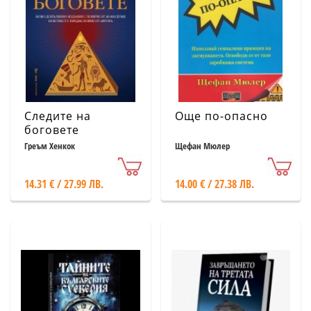
Следите на
Още по-опасно
боговете
Греъм Хенкок
Щефан Мюлер
14.31 € / 27.99 ЛВ.
14.00 € / 27.38 ЛВ.