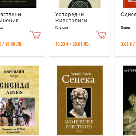
вствени
Успоредни
Одис
инения
животописи
рх
Плутарх
Омир
€ / 16.00 ЛВ.
10.23 € / 20.01 ЛВ.
3.02 € /