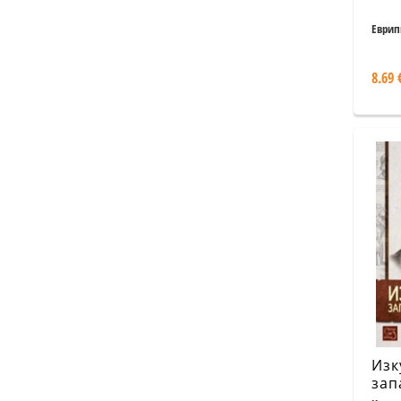
Еврип
8.69 
Изк
зап