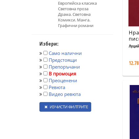
Европейска класика
Световна проза
Драма. Световна
Комикси. Манга.
Графични романи
Нра
пис
Избери:
(лу
Луций
изд
Само налични
Предстоящи
12.78
Препоръчани
В промоция
Преоценени
Ревюта
Видео ревюта
ИЗЧИСТИ ФИЛТРИТЕ