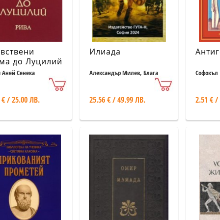
вствени
Илиада
Анти
ма до Луцилий
ксозно
 Аней Сенека
Александър Милев, Блага
Софокъл
Димитрова
ание)
 € / 25.00 ЛВ.
25.56 € / 49.99 ЛВ.
2.51 € /