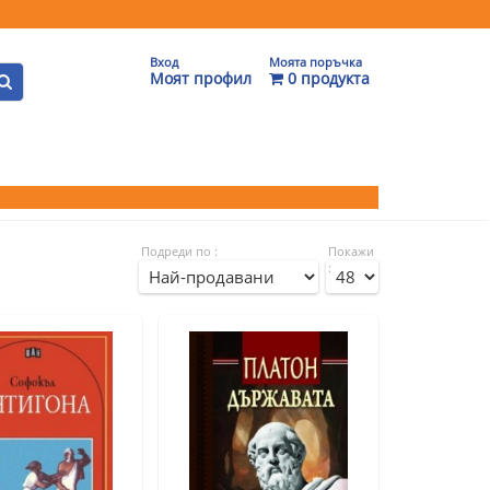
Вход
Моята поръчка
Моят профил
0 продукта
Подреди по :
Покажи
: