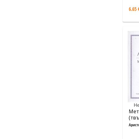
анк
6.65 
Све
Не
Мет
(тв
Арист