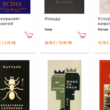
кованият
Илиада
Успо
метей
живо
Омир
Плутарх
€ / 3.70 ЛВ.
40.90 € / 79.99 ЛВ.
12.78 € 