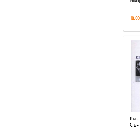
здр
Клавд
10.00
Кир
Съч
том
Лит