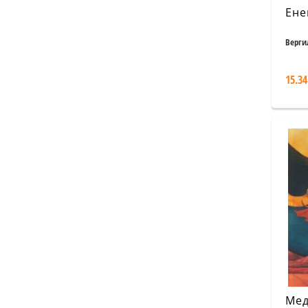
Ене
Верги
15.34
Мед