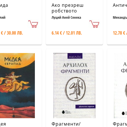
ида
Ако презреш
Анти
робството
лий
Луций Аней Сенека
Менандър
 € / 30.00 ЛВ.
6.14 € / 12.01 ЛВ.
12.78 € 
ея
Фрагменти/
Фраг