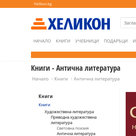
Helikon.bg
НАЧАЛО
КНИГИ
УЧЕБНИЦИ
ПОДАРЪЦИ
И
Книги - Антична литература
Начало
Книги
Антична литература
Книги
Книги
Художествена литература
Преводна художествена
литература
Световна поезия
Антична литература