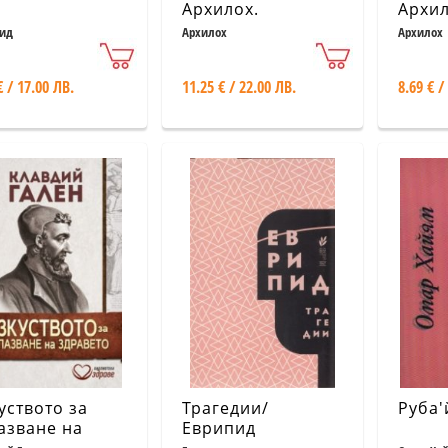
Архилох.
Архил
Двуезично
Двуе
ид
Архилох
Архилох
издание - твърда
изда
корица
€ / 17.00 ЛВ.
11.25 € / 22.00 ЛВ.
8.69 € /
уството за
Трагедии/
Руба'
азване на
Еврипид