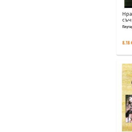
Нра
съч
Плута
8.18 