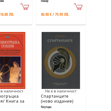
йям
Омир
 14.00 ЛВ.
40.90 € / 79.99 ЛВ.
 в наличност
Не е в наличност
ногръцка
Спартанците
я/ Книга за
(ново издание)
ика
Плутарх