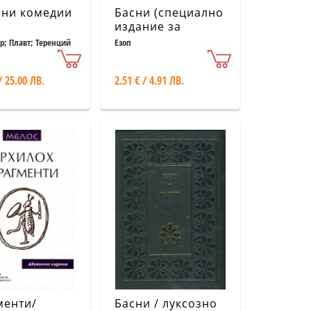
чни комедии
Басни (специално
издание за
ученици)
; Плавт; Теренций
Езоп
/ 25.00 ЛВ.
2.51 € / 4.91 ЛВ.
менти/
Басни / луксозно