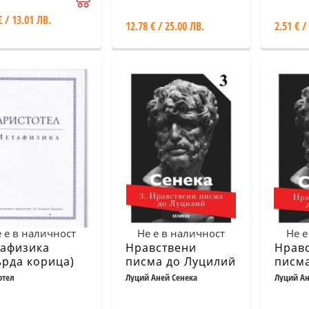
ета на
€ / 13.01 ЛВ.
тлозар Жеков
12.78 € / 25.00 ЛВ.
2.51 € /
 е в наличност
Не е в наличност
Не е
афизика
Нравствени
Нрав
ърда корица)
писма до Луцилий
писма
3
(футл
отел
Луций Аней Сенека
Луций Ан