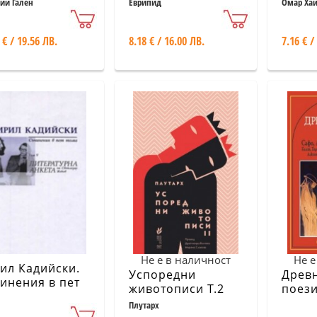
авето
ий Гален
Еврипид
Омар Ха
 € / 19.56 ЛВ.
8.18 € / 16.00 ЛВ.
7.16 € /
Не е в наличност
Не е
ил Кадийски.
Успоредни
Древ
инения в пет
животописи Т.2
поези
а Т.V/
учен
Плутарх
ературна