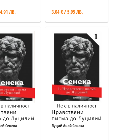
 4.91 ЛВ.
3.04 € / 5.95 ЛВ.
 в наличност
Не е в наличност
ствени
Нравствени
 до Луцилий
писма до Луцилий
яр)
1
ей Сенека
Луций Аней Сенека