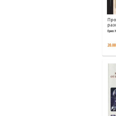
Про
раз
съз
Ерих 
20.00