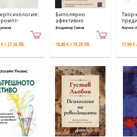
ерпсихология:
Биполярно
Творч
промпт-
афективно
преди
енеринга до
разстройство
на кр
Джонев
Владимир Симов
Научен с
уствения
психо
еринтелект
 € / 27.38 ЛВ.
18.00 € / 35.20 ЛВ.
17.90 € 