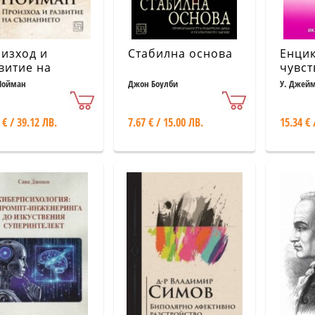
изход и
Стабилна основа
Енци
витие на
чувст
нанието
упра
Нойман
Джон Боулби
У. Джеймс
Адлер и 
чувст
 € / 39.12 ЛВ.
7.67 € / 15.00 ЛВ.
15.34 € 