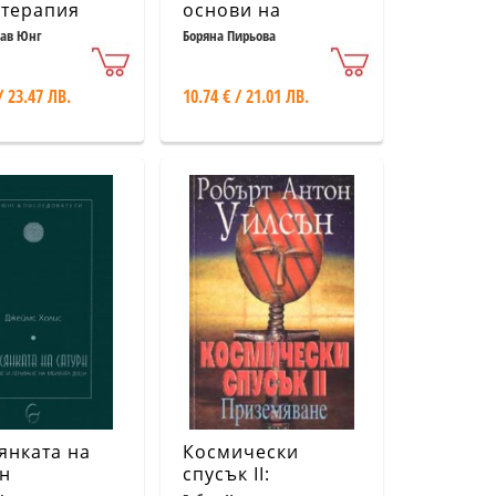
отерапия
основи на
детското
тав Юнг
Боряна Пирьова
развитие
/ 23.47 ЛВ.
10.74 € / 21.01 ЛВ.
янката на
Космически
н
спусък II: