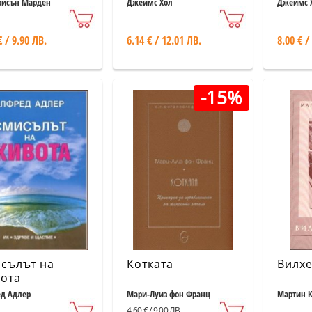
сънищата
рисън Марден
Джеймс Хол
Джеймс 
€ / 9.90 ЛВ.
6.14 € / 12.01 ЛВ.
8.00 € /
-15%
сълът на
Котката
Вилхе
ота
д Адлер
Мари-Луиз фон Франц
Мартин 
4.60 € / 9.00 ЛВ.