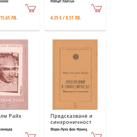
Приземяване
Холис
Робърт Уилсън
 15.65 ЛВ.
4.35 € / 8.51 ЛВ.
лм Райх
Предсказване и
синхроничност
Коницер
Мари-Луиз фон Франц