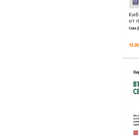
Киб
от 
инж
Сава 
изк
суп
14.00