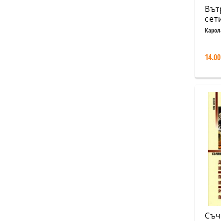
Вът
сет
Карол
14.00
Съч