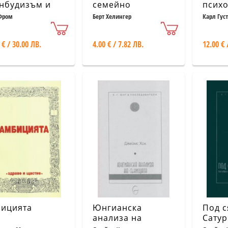
нбудизъм и
семейно
псих
хоанализа.
констелиране.
Фром
Берт Хелингер
Карл Гус
хоанализа и
Обзор
игия. Ревизия
 € / 30.00 ЛВ.
4.00 € / 7.82 ЛВ.
12.00 € 
хоанализата
ицията
Юнгианска
Под с
анализа на
Сатур