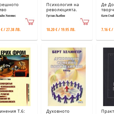
решното
Психология на
Де До
иво
революцията.
творч
Френската
мисл
айн Уилямс
Густав Льобон
Катя Сто
революция:
причини,
 € / 27.38 ЛВ.
10.20 € / 19.95 ЛВ.
7.16 € /
развитие,
последствия
инения Т.6:
Духовното
Прак