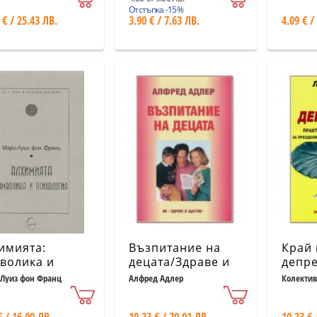
Отстъпка -15%
 € / 25.43 ЛВ.
3.90 € / 7.63 ЛВ.
4.09 € /
имията:
Възпитание на
Край 
волика и
децата/Здраве и
депре
хология
щастие
Луиз фон Франц
Алфред Адлер
Колектив