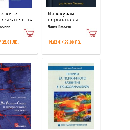
еските
Излекувай
звикателства
нервната си
итическата
система
борник
Линеа Пасалер
логия Т.3
/ 35.01 ЛВ.
14.83 € / 29.00 ЛВ.