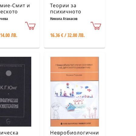
мие-Смит и
Теории за
еското
психичното
ене
развитие в
йчева
Никола Атанасов
психоанализата
 14.00 ЛВ.
16.36 € / 32.00 ЛВ.
тическа
Невробиологични