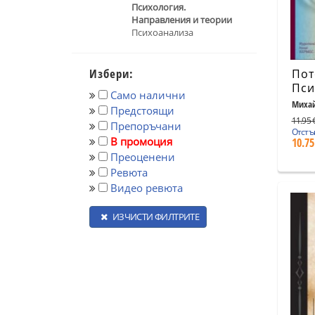
Психология.
Направления и теории
Психоанализа
Избери:
Пот
Пси
Само налични
опт
Михай
Предстоящи
пре
11.95 €
Препоръчани
Отстъ
В промоция
10.75
Преоценени
Ревюта
Видео ревюта
ИЗЧИСТИ ФИЛТРИТЕ