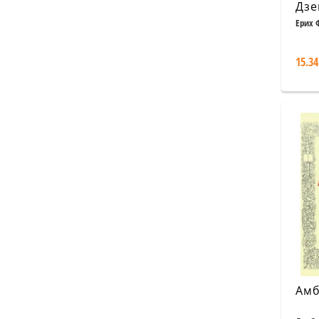
Дзе
пси
Ерих 
Пси
рел
15.34
на
пси
Амб