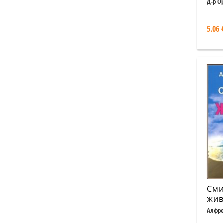
Д-р О
5.06 
Сми
жив
Алфре