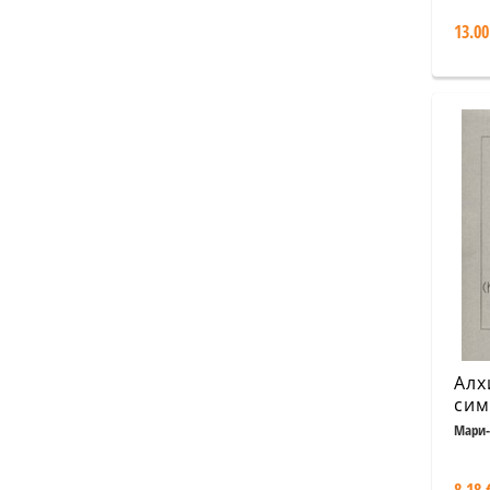
13.00
Алх
сим
пси
Мари-