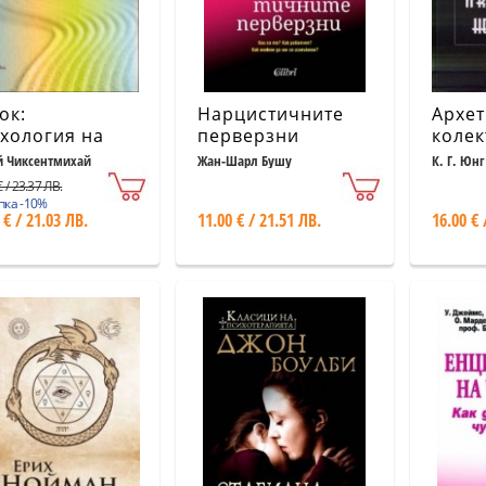
ок:
Нарцистичните
Архет
хология на
перверзни
колек
ималното
несъ
 Чиксентмихай
Жан-Шарл Бушу
К. Г. Юнг
живяване
 / 23.37 ЛВ.
пка -10%
 € / 21.03 ЛВ.
11.00 € / 21.51 ЛВ.
16.00 € 