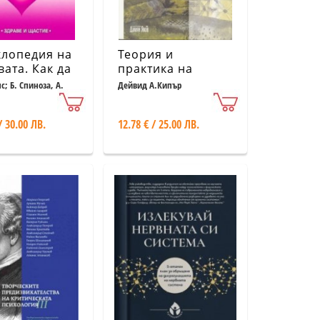
клопедия на
Теория и
вата. Как да
практика на
вляваме
психодрамата
; Б. Спиноза, А.
Дейвид А.Кипър
др.
вата си
/ 30.00 ЛВ.
12.78 € / 25.00 ЛВ.