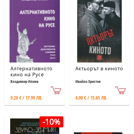
Алтернативното
Актьорът в киното
кино на Русе
(Летопис,
Владимир Илиев
Ивайло Христов
документи,
снимки) 1924-2013
9.20 € / 17.99 ЛВ.
8.00 € / 15.65 ЛВ.
-10%