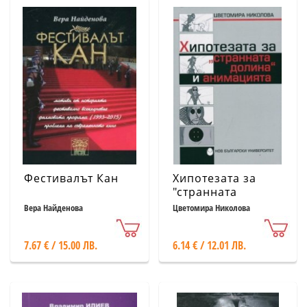
Фестивалът Кан
Хипотезата за
"странната
долина" и
Вера Найденова
Цветомира Николова
анимацията
7.67 € / 15.00 ЛВ.
6.14 € / 12.01 ЛВ.