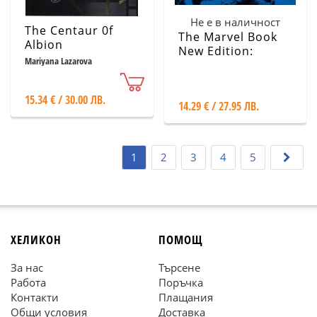
Не е в наличност
The Centaur 0f
The Marvel Book
Albion
New Edition:
Mariyana Lazarova
Expand Your
Knowledge of a
Vast Comics
15.34 € / 30.00 ЛВ.
14.29 € / 27.95 ЛВ.
Universe
1
2
3
4
5
ХЕЛИКОН
ПОМОЩ
За нас
Търсене
Работа
Поръчка
Контакти
Плащания
Общи условия
Доставка