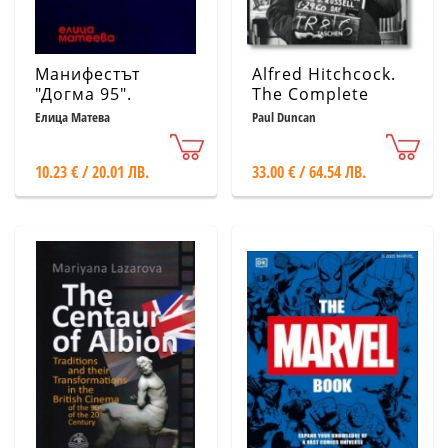
Манифестът
Alfred Hitchcock.
"Догма 95".
The Complete
Рефлексии към
Films
Елица Матева
Paul Duncan
най-новото
българско кино
10.23 € / 20.01 ЛВ.
33.00 € / 64.54 ЛВ.