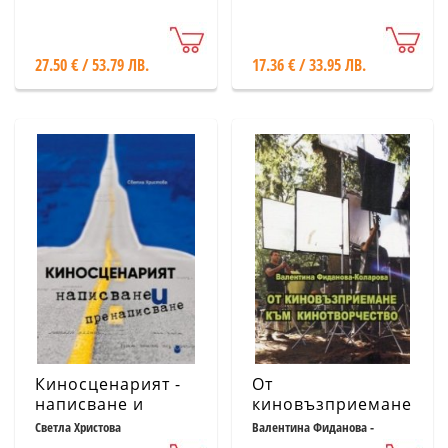
Ultimate History –
Worlds Boldly
40th Anniversary
Explained
Edition
27.50 € / 53.79 ЛВ.
17.36 € / 33.95 ЛВ.
Киносценарият -
От
написване и
киновъзприемане
пренаписване
към
Светла Христова
Валентина Фиданова -
Коларова
(теория и
кинотворчество