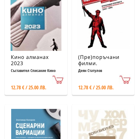
Кино алманах
(Пре)поръчани
2023
филми.
Пропагандни
Съставител Списание Кино
Деян Статулов
практики в
българското кино
12.78 € / 25.00 ЛВ.
12.78 € / 25.00 ЛВ.
(1944-1989)