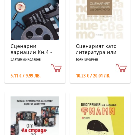
Сценарни
Сценарият като
вариации Кн.4 -
литература или
сценарии за
обратното
Златимир Коларов
Боян Биолчев
научно-
популярни филми
5.11 € / 9.99 ЛВ.
10.23 € / 20.01 ЛВ.