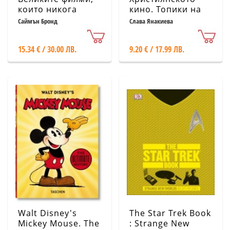
които никога
кино. Топики на
няма да гледате.
сакралното в
Саймън Бронд
Слава Янакиева
Незаснети
кинематографията
шедьоври на най-
15.34 € / 30.00 ЛВ.
9.20 € / 17.99 ЛВ.
знаменитите
режисьори в
света
Walt Disney's
The Star Trek Book
Mickey Mouse. The
: Strange New