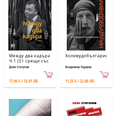
Между два кадъра
Холивудобългарин
Ч.1 (51 срещи със
съвременни
Деян Статулов
Владимир Тодоров
творци на
българското
17.90 € / 35.01 ЛВ.
11.25 € / 22.00 ЛВ.
кино)