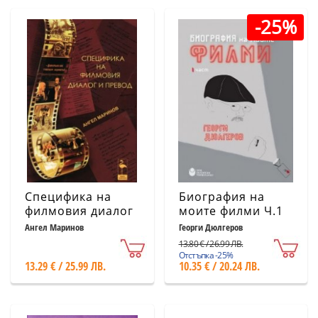
-25%
Специфика на
Биография на
филмовия диалог
моите филми Ч.1
и превод
Ангел Маринов
Георги Дюлгеров
13.80 € / 26.99 ЛВ.
Отстъпка -25%
13.29 € / 25.99 ЛВ.
10.35 € / 20.24 ЛВ.