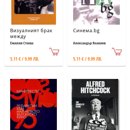
Визуалният брак
Синема.bg
между
електронно и
Емилия Стоева
Александър Янакиев
фотохимично
кино
5.11 € / 9.99 ЛВ.
5.11 € / 9.99 ЛВ.