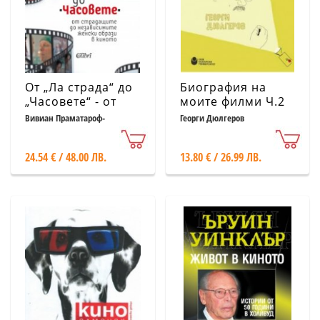
От „Ла страда“ до
Биография на
„Часовете“ - от
моите филми Ч.2
страдащите до
Вивиан Праматароф-
Георги Дюлгеров
Хамбургер; Андреас
независимите
Хамбургер
женски образи в
24.54 € / 48.00 ЛВ.
13.80 € / 26.99 ЛВ.
киното