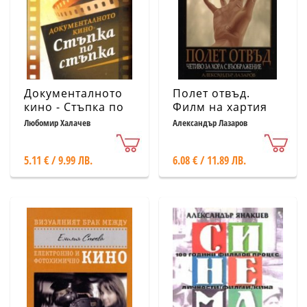
Документалното
Полет отвъд.
кино - Стъпка по
Филм на хартия
стъпка
Любомир Халачев
Александър Лазаров
5.11 € / 9.99 ЛВ.
6.08 € / 11.89 ЛВ.