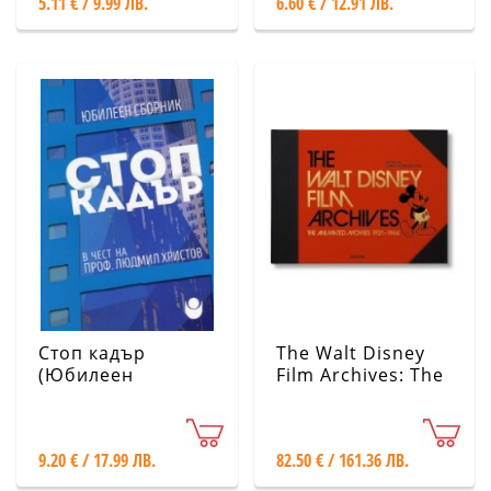
5.11 € / 9.99 ЛВ.
6.60 € / 12.91 ЛВ.
Стоп кадър
The Walt Disney
(Юбилеен
Film Archives: The
сборник в чест на
Animated Movies
проф. Людмил
1921-1968
Христов)
9.20 € / 17.99 ЛВ.
82.50 € / 161.36 ЛВ.