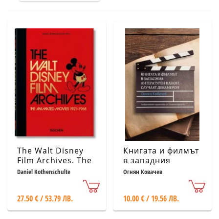
The Walt Disney
Книгата и филмът
Film Archives. The
в западния
Animated Movies
литературен
Daniel Kothenschulte
Огнян Ковачев
1921–1968
канон. Случаят
„Декамерон“
27.50 € / 53.79 ЛВ.
10.00 € / 19.56 ЛВ.