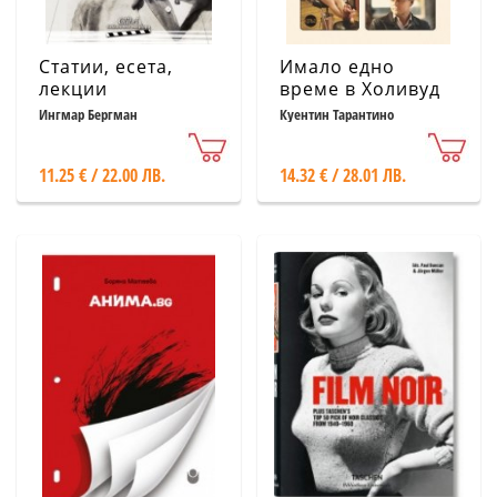
Статии, есета,
Имало едно
лекции
време в Холивуд
Ингмар Бергман
Куентин Тарантино
11.25 € / 22.00 ЛВ.
14.32 € / 28.01 ЛВ.