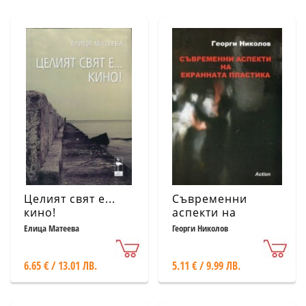
Целият свят е...
Съвременни
кино!
аспекти на
екранната
Елица Матеева
Георги Николов
пластика
6.65 € / 13.01 ЛВ.
5.11 € / 9.99 ЛВ.