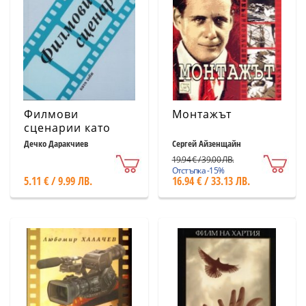
Филмови
Монтажът
сценарии като
хоби
Дечко Даракчиев
Сергей Айзенщайн
19.94 € / 39.00 ЛВ.
Отстъпка -15%
5.11 € / 9.99 ЛВ.
16.94 € / 33.13 ЛВ.