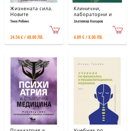
Жизнената сила.
Клинични,
Новите
лабораторни и
постижения в
инструментални
Тони Робинс
Златимир Коларов
персонализираната
изследвания
медицина за
24.54 € / 48.00 ЛВ.
4.09 € / 8.00 ЛВ.
промяна в
качеството на
живота
Психиатрия и
Учебник по