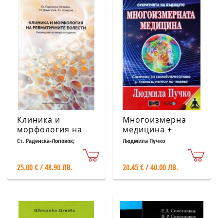
Клиника и
Многоизмерна
морфология на
медицина +
ревматичните
Приложение.
Ст. Раденска-Лоповок;
Людмила Пучко
Ст.Димитров; Зл. Коларов
болести.
Система за
Ръководство за
самодиагностика
25.00 € / 48.90 ЛВ.
20.45 € / 40.00 ЛВ.
лекари и студенти
и самоизцеление
на човека