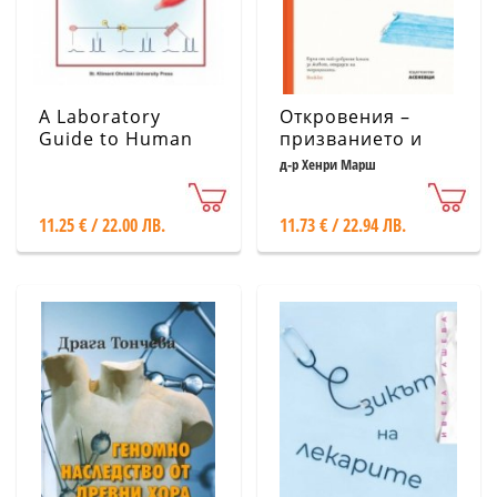
A Laboratory
Откровения –
Guide to Human
призванието и
Physiology for
изпитанията на
д-р Хенри Марш
Students in
един неврохирург
Medicine - part 1
11.25 € / 22.00 ЛВ.
11.73 € / 22.94 ЛВ.