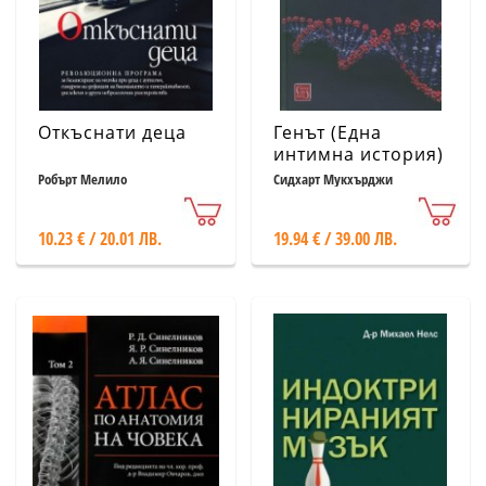
Откъснати деца
Генът (Една
интимна история)
Робърт Мелило
Сидхарт Мукхърджи
10.23 € / 20.01 ЛВ.
19.94 € / 39.00 ЛВ.