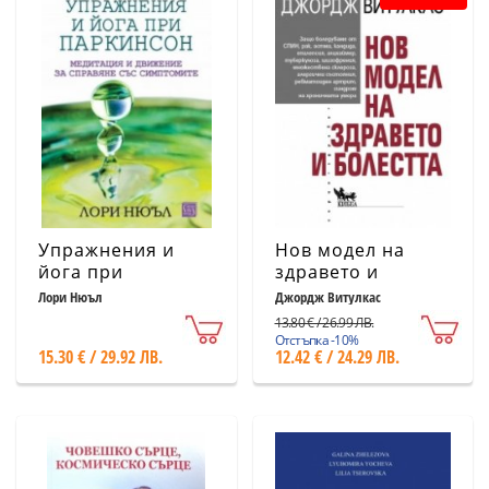
Упражнения и
Нов модел на
йога при
здравето и
паркинсон
болестта
Лори Нюъл
Джордж Витулкас
13.80 € / 26.99 ЛВ.
Отстъпка -10%
15.30 € / 29.92 ЛВ.
12.42 € / 24.29 ЛВ.