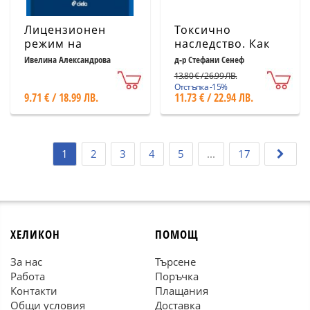
Лицензионен
Токсично
режим на
наследство. Как
лекарствените
убиецът на
Ивелина Александрова
д-р Стефани Сенеф
продукти в
плевели глифозат
13.80 € / 26.99 ЛВ.
хуманната
унищожава
Отстъпка -15%
9.71 € / 18.99 ЛВ.
11.73 € / 22.94 ЛВ.
медицина
нашето здраве и
околна среда
1
2
3
4
5
...
17
ХЕЛИКОН
ПОМОЩ
За нас
Търсене
Работа
Поръчка
Контакти
Плащания
Общи условия
Доставка