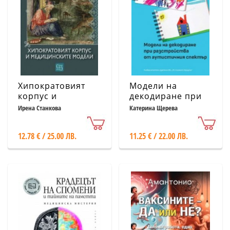
Хипократовият
Модели на
корпус и
декодиране при
медицинските
разстройства от
Ирена Станкова
Катерина Щерева
модели
аутистичния
спектър
12.78 € / 25.00 ЛВ.
11.25 € / 22.00 ЛВ.