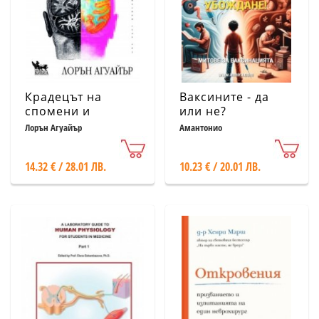
Крадецът на
Ваксините - да
спомени и
или не?
тайните на
Лорън Агуайър
Амантонио
паметта.
Медицинска
14.32 € / 28.01 ЛВ.
10.23 € / 20.01 ЛВ.
мистерия