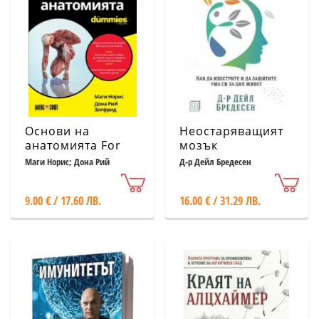
Основи на
Неостаряващият
анатомията For
мозък
Dummies
Маги Норис; Дона Рий
Д-р Дейл Бредесен
Зигфрид
9.00 € / 17.60 ЛВ.
16.00 € / 31.29 ЛВ.