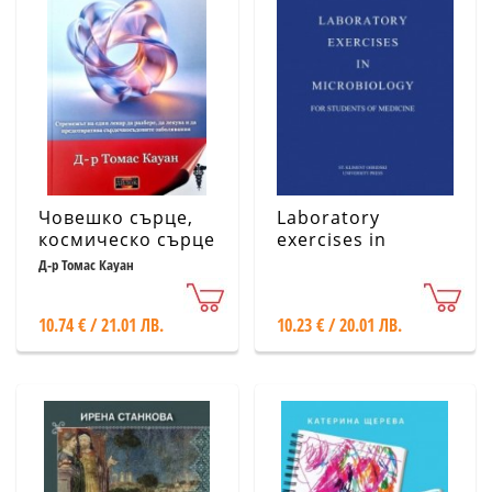
Човешко сърце,
Laboratory
космическо сърце
exercises in
microbiology for
Д-р Томас Кауан
students of
medicine
10.74 € / 21.01 ЛВ.
10.23 € / 20.01 ЛВ.