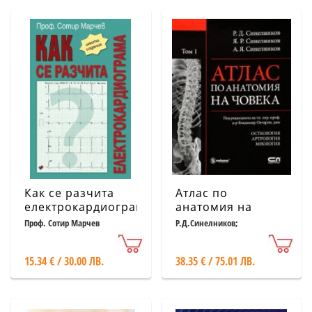
Как се разчита
Атлас по
електрокардиограма
анатомия на
човека Т.1:
Проф. Сотир Марчев
Р.Д.Синелников;
Я.Р.Синелников;А.Я.Синелников
Остеология.
Артрология.
15.34 € / 30.00 ЛВ.
38.35 € / 75.01 ЛВ.
Миология