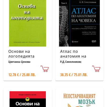
Основи на
Атлас по
логопедията
анатомия на
човека Т.4:
Цветанка Ценова
Р.Д.Синелников;
Я.Р.Синелников;А.Я.Синелников
Нервна система,
сетивни органи
12.78 € / 25.00 ЛВ.
38.35 € / 75.01 ЛВ.