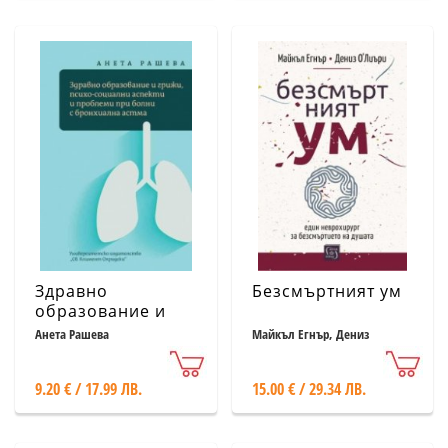
Здравно
Безсмъртният ум
образование и
грижи,
Анета Рашева
Майкъл Егнър, Дениз
О’Лиъри
психосоциални
аспекти и
9.20 € / 17.99 ЛВ.
15.00 € / 29.34 ЛВ.
проблеми при
болни с
бронхиална астма