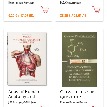
през XXI век. Една
човека Т.3:
Константин Христов
Р.Д.Синелников;
Я.Р.Синелников;А.Я.Синелников
от осем
Ангиология.
Лимфни органи
9.20 € / 17.99 ЛВ.
38.35 € / 75.01 ЛВ.
Atlas of Human
Стоматологични
Anatomy and
цименти и
Surgery: The
техники за
J M Bourgery&N H Jacob
Христо Калчев Кисов
Complete
фиксиране на