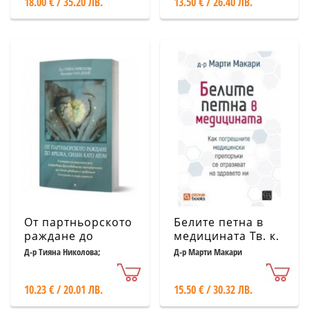
18.00 € / 35.20 ЛВ.
13.50 € / 26.40 ЛВ.
От партньорското
Белите петна в
раждане до
медицината Тв. к.
връзка, силна
Д-р Тияна Николова;
Д-р Марти Макари
Акушерка Олга Дукат
като атом
10.23 € / 20.01 ЛВ.
15.50 € / 30.32 ЛВ.