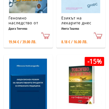
Геномно
Езикът на
наследство от
лекарите днес
древни хора
Драга Тончева
Ивета Ташева
19.94 € / 39.00 ЛВ.
8.18 € / 16.00 ЛВ.
-15%