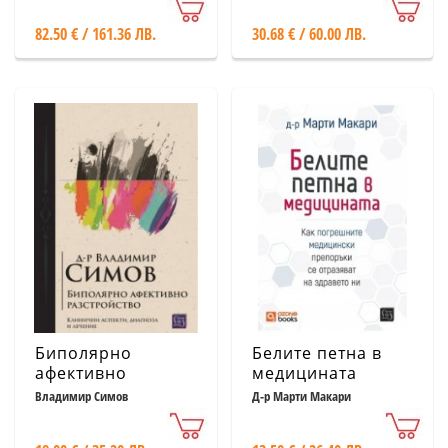
Coloured Plates of
протезните
82.50 € / 161.36 ЛВ.
30.68 € / 60.00 ЛВ.
1831 - 1854
конструкции
Биполярно
Белите петна в
афективно
медицината
разстройство
Владимир Симов
Д-р Марти Макари