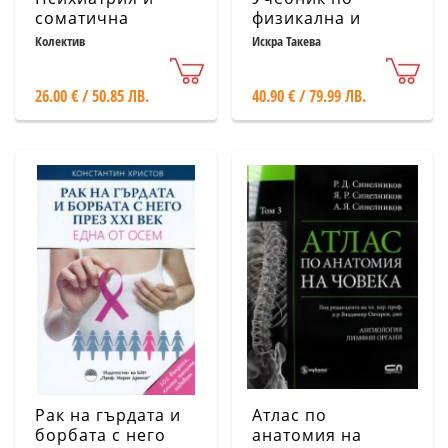
соматична
физикална и
медицина:
рехабилитационна
Колектив
Искра Такева
Ръководство по
медицина Част I
консултативна и
26.00 € / 50.85 ЛВ.
40.90 € / 79.99 ЛВ.
свързваща
психиатрия
Рак на гърдата и
Атлас по
борбата с него
анатомия на