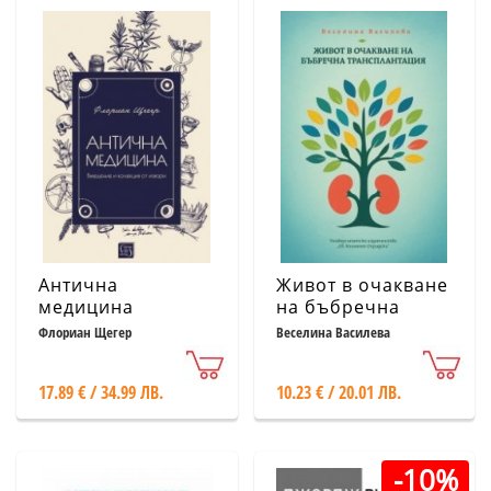
Антична
Живот в очакване
медицина
на бъбречна
трансплантация
Флориан Щегер
Веселина Василева
17.89 € / 34.99 ЛВ.
10.23 € / 20.01 ЛВ.
-10%