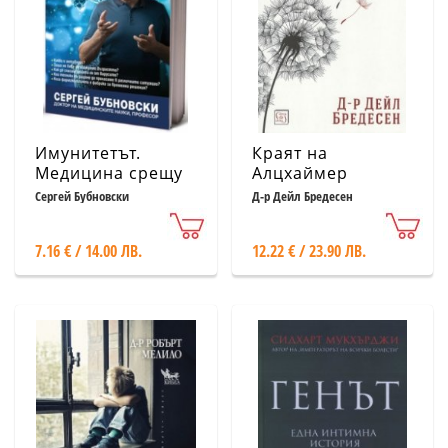
Имунитетът.
Краят на
Медицина срещу
Алцхаймер
медицината
Сергей Бубновски
Д-р Дейл Бредесен
7.16 € / 14.00 ЛВ.
12.22 € / 23.90 ЛВ.