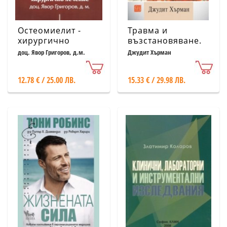
Остеомиелит -
Травма и
хирургично
възстановяване.
лечение
От домашно
доц. Явор Григоров, д.м.
Джудит Хърман
насилие до
политически
12.78 € / 25.00 ЛВ.
15.33 € / 29.98 ЛВ.
терор