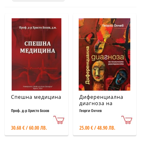
Спешна медицина
Диференциална
диагноза на
психичните
Проф. д-р Христо Бозов
Георги Ончев
разстройства
30.68 € / 60.00 ЛВ.
25.00 € / 48.90 ЛВ.