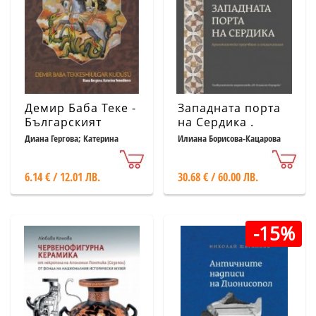
Демир Баба Теке -
Западната порта
Българският
на Сердика .
Ерусалим
Археологическо
Диана Гергова; Катерина
Илиана Борисова-Кацарова
Венедикова
проучване и
социализация
6.14 € / 12.01 ЛВ.
30.68 € / 60.00 ЛВ.
-15%