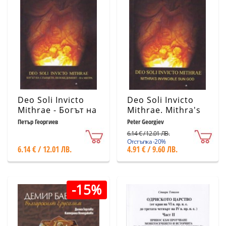
Deo Soli Invicto
Deo Soli Invicto
Mithrae - Богът на
Mithrae. Mithra's
Слънцето,
Invincible Sun God
Петър Георгиев
Peter Georgiev
Непобедимият -
6.14 € / 12.01 ЛВ.
на Митра
Отстъпка -20%
6.14 € / 12.01 ЛВ.
4.91 € / 9.60 ЛВ.
-15%