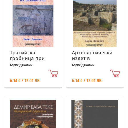
Тракийска
Археологически
гробница при
излет в
Пловдив и
крайдунавска
Борис Дякович
Борис Дякович
некрополът на
България
древния град
6.14 € / 12.01 ЛВ.
6.14 € / 12.01 ЛВ.