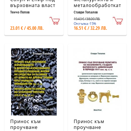
върховната власт
металообработката
на цар Йоан II
в района на
Тенчо Попов
Ставри Топалов
Асен след 1230 г.
Североизточната
19.43 € / 38.00 ЛВ.
част на
Отстъпка -15%
23.01 € / 45.00 ЛВ.
16.51 € / 32.29 ЛВ.
Балканския
полуостров през
VI-V хил. пр.н.е
Принос към
Принос към
проучване
проучване