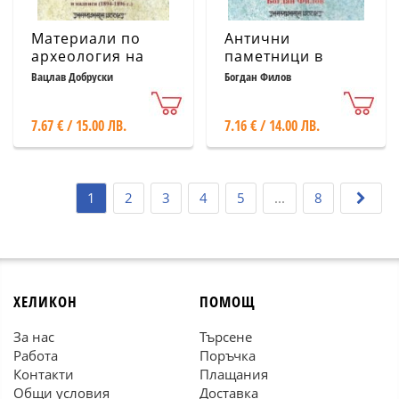
Материали по
Антични
археология на
паметници в
България Т.1
Народния музей
Вацлав Добруски
Богдан Филов
& Паметници на
тракийското
7.67 € / 15.00 ЛВ.
7.16 € / 14.00 ЛВ.
изкуство
1
2
3
4
5
...
8
ХЕЛИКОН
ПОМОЩ
За нас
Търсене
Работа
Поръчка
Контакти
Плащания
Общи условия
Доставка