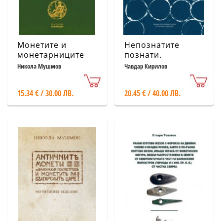
Монетите и
Непознатите
монетарниците
познати.
на Сердика
Стъклените
Никола Мушмов
Чавдар Кирилов
(фототипно
гривни в
издание)
България от
15.34 € / 30.00 ЛВ.
20.45 € / 40.00 ЛВ.
късножелязната
до османската
епоха