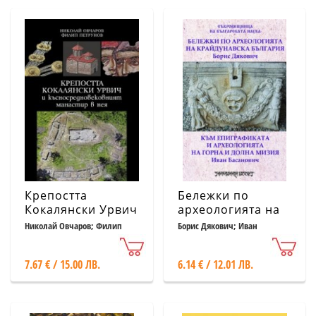
издание)
Крепостта
Бележки по
Кокалянски Урвич
археологията на
и
Крайдунавска
Николай Овчаров; Филип
Борис Дякович; Иван
Петрунов
Басанович
късносредновековният
България. Към
манастир в нея
епиграфиката и
7.67 € / 15.00 ЛВ.
6.14 € / 12.01 ЛВ.
археологията на
Горна и Долна
Мизия