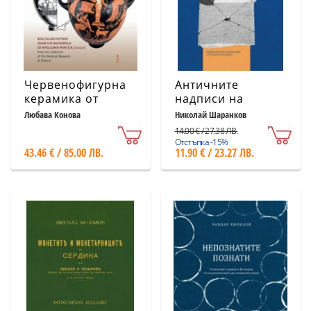
Червенофигурна
Античните
керамика от
надписи на
некропола на
Дионисопол
Любава Конова
Николай Шаранков
Аполония
14.00 € / 27.38 ЛВ.
Понтика
Отстъпка -15%
43.46 € / 85.00 ЛВ.
11.90 € / 23.27 ЛВ.
(Созопол)