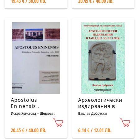
19.43 € / 38.00 ЛВ.
20.45 € / 40.00 ЛВ.
Понтика{ VI В.
Пр.Хр.- III
В.Пр.Хр.)
Apostolus
Археологически
Eninensis .
издирвания в
Bibliothecae
Западна България
Искра Христова – Шомова ,
Вацлав Добруски
Хайнц Миклас , Даниел
Nationalis
Йорданов
Bulgaricae codex
20.45 € / 40.00 ЛВ.
6.14 € / 12.01 ЛВ.
1144 . Editio nova