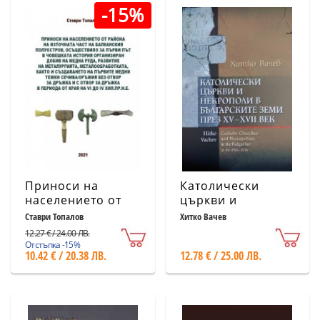
-15%
Приноси на
Католически
населението от
църкви и
района на
некрополи в
Ставри Топалов
Хитко Вачев
източната част на
българските земи
12.27 € / 24.00 ЛВ.
Балканския
през XV-XVII век
Отстъпка -15%
10.42 € / 20.38 ЛВ.
12.78 € / 25.00 ЛВ.
полуостров,
осъществило за
първи път в
човешката
история