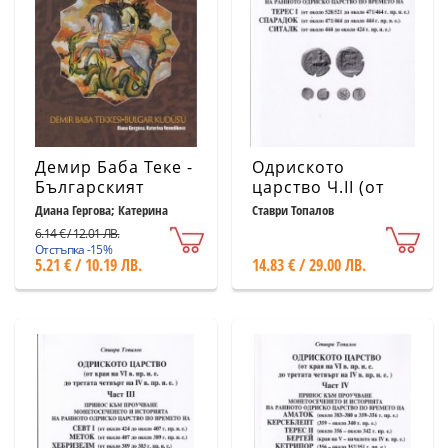
Демир Баба Теке -
Одриското
Българският
царство Ч.II (от
Йерусалим
края на VI в.
Диана Гергова; Катерина
Ставри Топалов
Венедикова
пр.н.е. до третата
6.14 € / 12.01 ЛВ.
четвърт на IV в.
Отстъпка -15%
5.21 € / 10.19 ЛВ.
14.83 € / 29.00 ЛВ.
пр.н.е.)