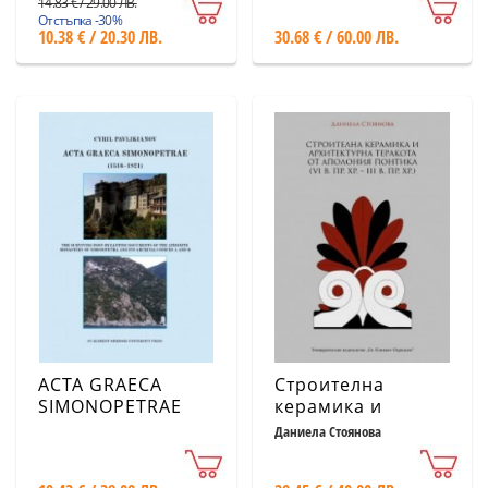
14.83 € / 29.00 ЛВ.
от района на
2018)
Отстъпка -30%
10.38 € / 20.30 ЛВ.
30.68 € / 60.00 ЛВ.
източната част на
Балканския
полуостров през
VI-IV хил. пр.н.е.-
ACTA GRAECA
Строителна
SIMONOPETRAE
керамика и
(1516-1821)
архитектурна
Даниела Стоянова
теракота от
Аполония