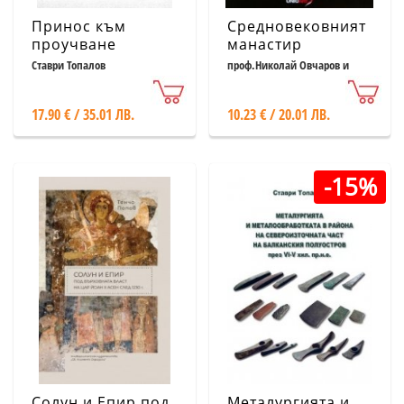
Принос към
Средновековният
проучване
манастир
контрамарките на
"Св.Равноапостоли
Ставри Топалов
проф.Николай Овчаров и
проф.Хитко Вачев
Западнопонтийските
Петър и Павел"
градове
във Велико
17.90 € / 35.01 ЛВ.
10.23 € / 20.01 ЛВ.
Аполония,
Търново и
Месамбрия и
неговите
одесос III-I в.
съкровища
пр.н.е.
-15%
Солун и Епир под
Металургията и