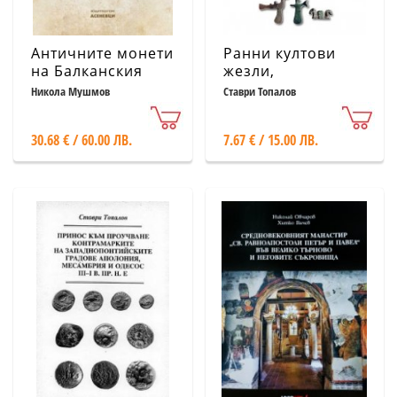
Античните монети
Ранни култови
на Балканския
жезли,
полуостров и
разпространени в
Никола Мушмов
Ставри Топалов
монетите на
земите от
българските царе
Североизточната
30.68 € / 60.00 ЛВ.
7.67 € / 15.00 ЛВ.
част на
Балканския
полуостров (VI-I
хил.пр.н.е.)