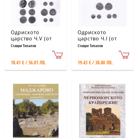
Одриското
Одриското
царство Ч.V (от
царство Ч.I (от
края на VI в.
края на VI в-
Ставри Топалов
Ставри Топалов
пр.н.е. до третата
пр.н.е до третата
четвърт на IV в.
четвърт на IV в.
18.41 € / 36.01 ЛВ.
19.43 € / 38.00 ЛВ.
пр.н.е.)
пр.н.е.)