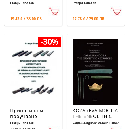
използваните и
религията на
Ставри Топалов
Ставри Топалов
вероятно
населението
използваните
създало
19.43 € / 38.00 ЛВ.
12.78 € / 25.00 ЛВ.
предметоподобни
Варненската
форми (твърда
цивилизация в
корица)
периода VII-V
хил.пр.н.е.
-30%
Приноси към
KOZAREVA MOGILA
проучване
THE ENEOLITHIC
металургията и
NECROPOLIS
Ставри Топалов
Petya Georgieva; Veselin Danov
металообработката
(excavations 2005-