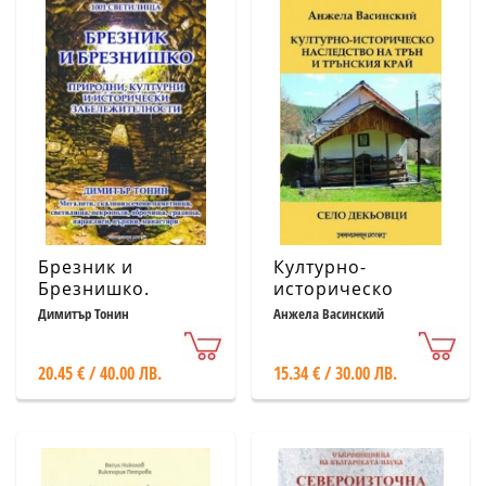
Брезник и
Културно-
Брезнишко.
историческо
Природни,
наследство на
Димитър Тонин
Анжела Васинский
културни и
Трън и Трънския
исторически
край: Село
20.45 € / 40.00 ЛВ.
15.34 € / 30.00 ЛВ.
забележителности
Декьовци