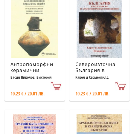
Антропоморфни
Североизточна
керамични
България в
съдове от
географско и
Васил Николов; Виктория
Карел и Херменгилд
Петрова
Шкорпил
къснонеолитния
археологическо
обреден комплекс
отношение
10.23 € / 20.01 ЛВ.
10.23 € / 20.01 ЛВ.
Капитан Андреево