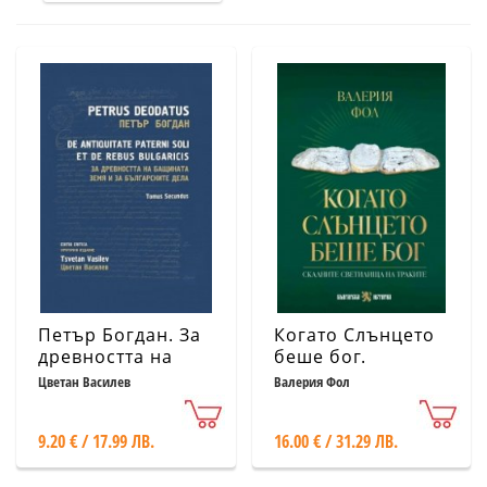
Петър Богдан. За
Когато Слънцето
древността на
беше бог.
бащината земя и
Скалните
Цветан Василев
Валерия Фол
за българските
светилища на
дела. Tomus
траките
9.20 € / 17.99 ЛВ.
16.00 € / 31.29 ЛВ.
Secundus
(критично