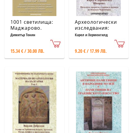
1001 светилища:
Археологически
Маджарово.
изследвания:
Пътеводител
Черноморското
Димитър Тонин
Карел и Херменгилд
Шкорпил
крайбрежие
15.34 € / 30.00 ЛВ.
9.20 € / 17.99 ЛВ.