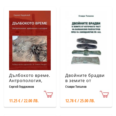
Дълбокото време.
Двойните брадви
Антропология,
в земите от
археология и
източната част на
Сергей Герджиков
Ставри Топалов
история
Балканския
полуостров през
11.25 € / 22.00 ЛВ.
12.78 € / 25.00 ЛВ.
VI-I хилядолетие
пр.н.е.