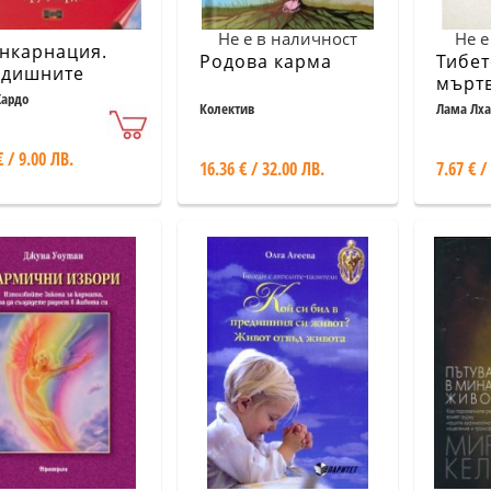
Не е в наличност
Не е
нкарнация.
Родова карма
Тибет
дишните
мъртв
оти и тяхното
Хардо
начи
Колектив
Лама Лха
действие
Морди Л
€ / 9.00 ЛВ.
16.36 € / 32.00 ЛВ.
7.67 € /