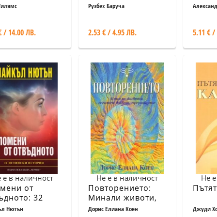
Какви
Уилямс
Рузбех Баруча
Алексан
пред
живот
€ / 14.00 ЛВ.
2.53 € / 4.95 ЛВ.
5.11 € /
наръ
 е в наличност
Не е в наличност
Не е
мени от
Повторението:
Пътят
ъдното: 32
Минали животи,
ински истории
сегашен живот,
ъл Нютън
Дорис Елиана Коен
Джуди Х