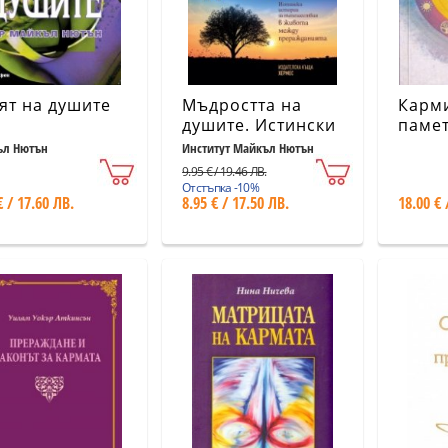
ят на душите
Мъдростта на
Карм
душите. Истински
паме
истории за
ъл Нютън
Институт Майкъл Нютън
пътешествия в
9.95 € / 19.46 ЛВ.
живота между
Отстъпка -10%
€ / 17.60 ЛВ.
8.95 € / 17.50 ЛВ.
18.00 € 
преражданията