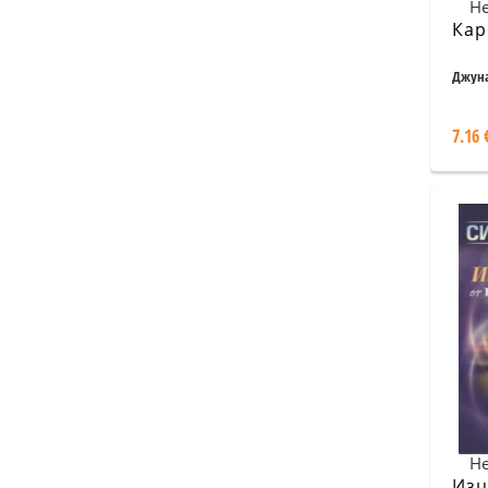
Не
Кар
Джуна
7.16 
Не
Изц