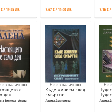
прераждане
 € / 19.95 ЛВ.
7.67 € / 15.00 ЛВ.
7.16 € /
 е в наличност
Не е в наличност
Не е
тоящето е
Къде живеем след
Чудес
о ден
смъртта:
Чудеса
Астралният свят
Мента
ана Тилкова - Алена
Лариса Дмитриева
Лариса Д
Карма 5
Карма