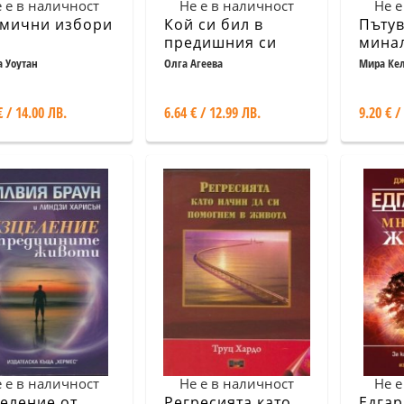
 е в наличност
Не е в наличност
Не е
мични избори
Кой си бил в
Пътув
предишния си
мина
живот? Живот
 Уоутан
Олга Агеева
Мира Ке
отвъд живота
€ / 14.00 ЛВ.
6.64 € / 12.99 ЛВ.
9.20 € /
 е в наличност
Не е в наличност
Не е
еление от
Регресията като
Едгар