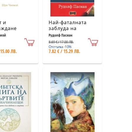
т и
Най-фаталната
аждане
заблуда на
нашето време
мой
Рудолф Пасиан
8.69 € / 17.00 ЛВ.
Отстъпка -10%
 15.00 ЛВ.
7.82 € / 15.29 ЛВ.