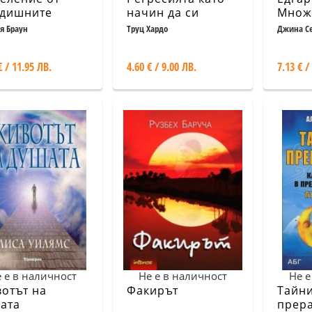
дишните
начин да си
Множ
оти
помогнем в
живо
я Браун
Труц Хардо
Джина С
живота
€ / 11.95 ЛВ.
4.60 € / 9.00 ЛВ.
7.13 € /
 е в наличност
Не е в наличност
Не е
отът на
Факирът
Тайни
ата
прер