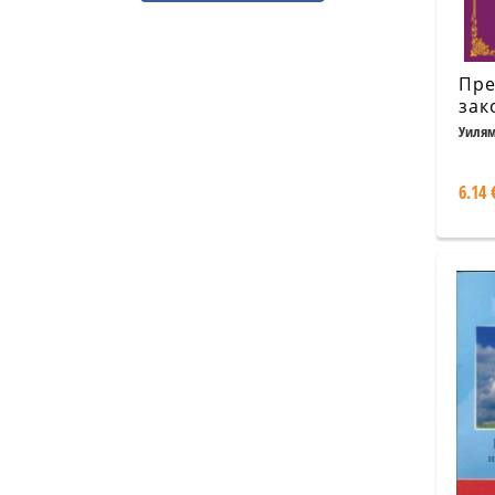
Пре
зак
кар
Уилям
6.14 