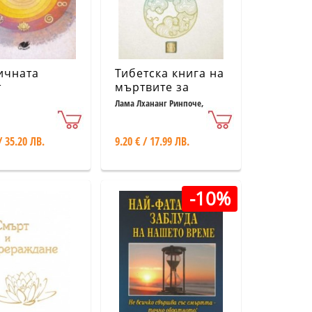
ичната
Тибетска книга на
т
мъртвите за
начинаещи
Лама Лхананг Ринпоче,
Морди Ливайн
(твърда корица)
/ 35.20 ЛВ.
9.20 € / 17.99 ЛВ.
-10%