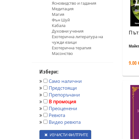
Ясновидство и гадания
Медитация
Магия
Фън Шуй
Кабала
Духовни учения
Път
Езотерична литература на
чужди езици
Майк
Езотерична терапия
Масонство
9.00 
Избери:
Само налични
Предстоящи
Препоръчани
В промоция
Преоценени
Ревюта
Видео ревюта
ИЗЧИСТИ ФИЛТРИТЕ