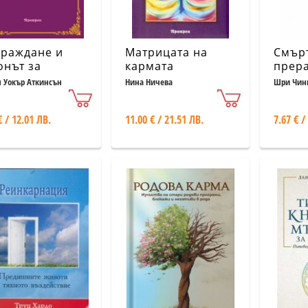
раждане и
Матрицата на
Смър
онът за
кармата
прер
мата
 Уокър Аткинсън
Нина Ничева
Шри Чин
€ / 12.01 ЛВ.
11.00 € / 21.51 ЛВ.
7.67 € /