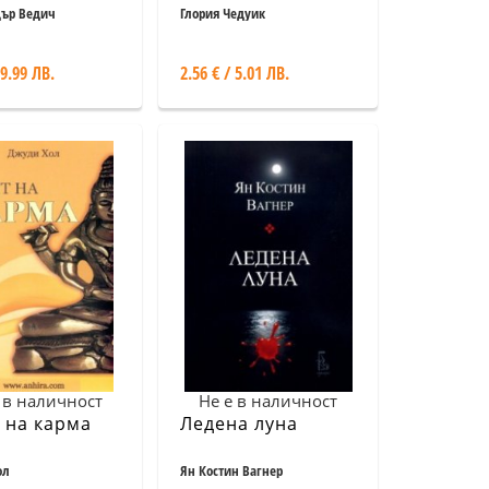
 сме били в
дър Ведич
Глория Чедуик
ишния си
. Пълен
 9.99 ЛВ.
2.56 € / 5.01 ЛВ.
чник
 в наличност
Не е в наличност
 на карма
Ледена луна
ол
Ян Костин Вагнер