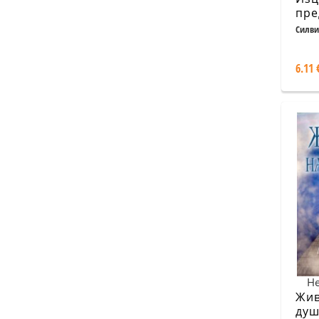
пре
жив
Силви
6.11 
Не
Жив
душ