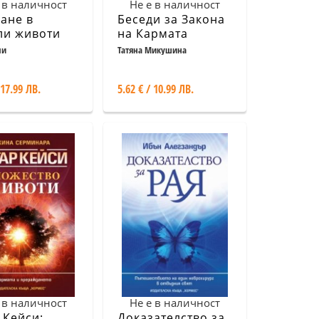
 в наличност
Не е в наличност
ане в
Беседи за Закона
ли животи
на Кармата
ли
Татяна Микушина
 17.99 ЛВ.
5.62 € / 10.99 ЛВ.
 в наличност
Не е в наличност
 Кейси:
Доказателство за