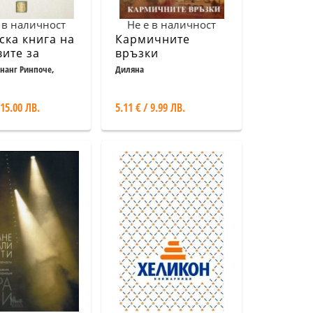
 в наличност
Не е в наличност
ска книга на
Кармичните
ите за
връзки
наещи
нанг Ринпоче,
Диляна
ивайн
 15.00 ЛВ.
5.11 € / 9.99 ЛВ.