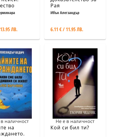
ество
Рая
ти
ерминара
Ибън Алегзандър
 13.95 ЛВ.
6.11 € / 11.95 ЛВ.
 в наличност
Не е в наличност
те на
Кой си бил ти?
аждането.