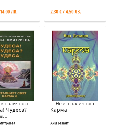
 14.00 ЛВ.
2.30 € / 4.50 ЛВ.
 в наличност
Не е в наличност
а! Чудеса?
Карма
...
лният свят
митриева
Ани Безант
 6