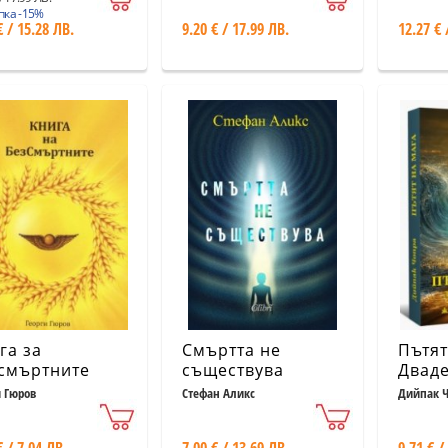
обреди
пка -15%
€ / 15.28 ЛВ.
9.20 € / 17.99 ЛВ.
12.27 € 
га за
Смъртта не
Пътят
смъртните
съществува
Дваде
урока
и Гюров
Стефан Аликс
Дийпак 
сътво
жадув