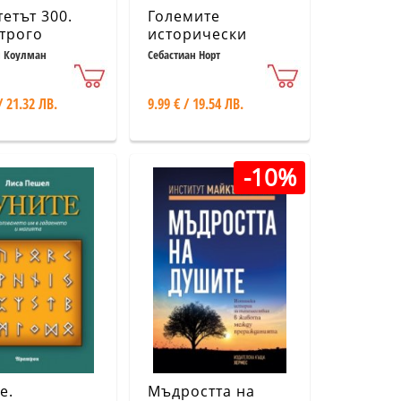
етът 300.
Големите
трого
исторически
ата тайна в
загадки
н Коулман
Себастиан Норт
/ 21.32 ЛВ.
9.99 € / 19.54 ЛВ.
-10%
е.
Мъдростта на