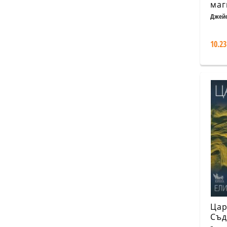
маг
об
Джей
10.23
Цар
Съд