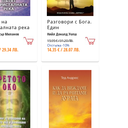
 на
Разговори с Бога.
алната река
Един
необикновен
дър Миланов
Нийл Доналд Уолш
диалог (Пълно
15.95 € / 31.20 ЛВ.
издание)
Отстъпка -10%
/ 29.34 ЛВ.
14.35 € / 28.07 ЛВ.