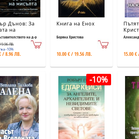
ър Дънов: За
Книга на Енох
Пътят
ата на
Крист
ълта (ново
ъставителството на д-р
Боряна Христова
Алексан
а Балтова
ание)
/ 9.96 ЛВ.
пка -10%
€ / 8.96 ЛВ.
10.00 € / 19.56 ЛВ.
15.00 € 
-10%