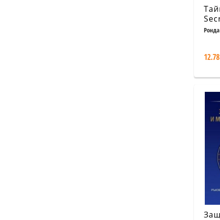
Тай
Sec
Ронда
12.78
Защ