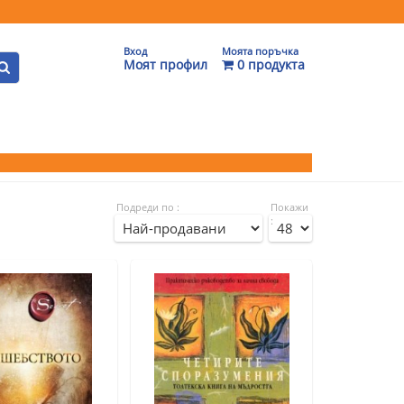
Вход
Моята поръчка
Моят профил
0 продукта
Подреди по :
Покажи
: