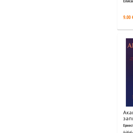
Елиса
9.00 
Ака
зап
Ернес
9.20 € 