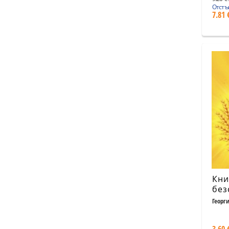
Отстъ
7.81 
Кни
без
Георг