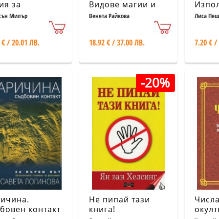
ия за
Видове магии и
Изпо
ръщане
как да се
в гад
сън Милър
Венета Райкова
Лиса Пе
изчистим от тях
магия
сами
 € / 20.01 ЛВ.
18.92 € / 37.00 ЛВ.
7.20 € /
-20%
ичина.
Не пипай тази
Числа
бовен контакт
книга!
окулт