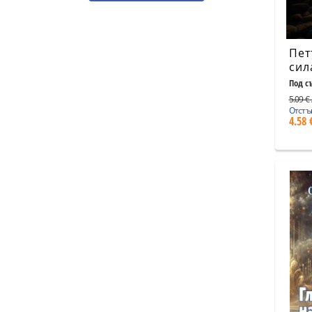
Пет
сил
мис
Под с
Светл
изд
5.09 € 
Отстъ
4.58 