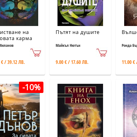
истване на
Пътят на душите
Вълш
овата карма
Миланов
Майкъл Нютън
Ронда Бъ
 € / 39.12 ЛВ.
9.00 € / 17.60 ЛВ.
11.00 € 
-10%