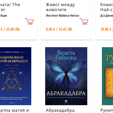
ната/ The
Живот между
Комит
ret
животите
Най-с
пазен
 Бърн
Институт Майкъл Нютън
Д-р Джо
света
 € / 25.00 ЛВ.
8.00 € / 15.65 ЛВ.
10.90 € 
итна магия и
Абракадабра.
Рунит