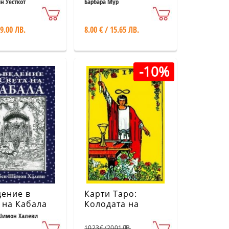
ични
н Уесткот
Барбара Мур
тва
 9.00 ЛВ.
8.00 € / 15.65 ЛВ.
-10%
ение в
Карти Таро:
 на Кабала
Колодата на
А.Е.Уейт (малък
Шимон Халеви
формат)
10.23 € / 20.01 ЛВ.