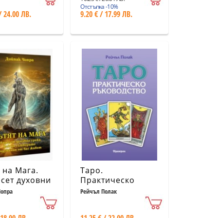
Отстъпка -10%
/ 24.00 ЛВ.
9.20 € / 17.99 ЛВ.
 на Мага.
Таро.
сет духовни
Практическо
 как да
ръководство
Чопра
Рейчъл Полак
рите
ания от вас