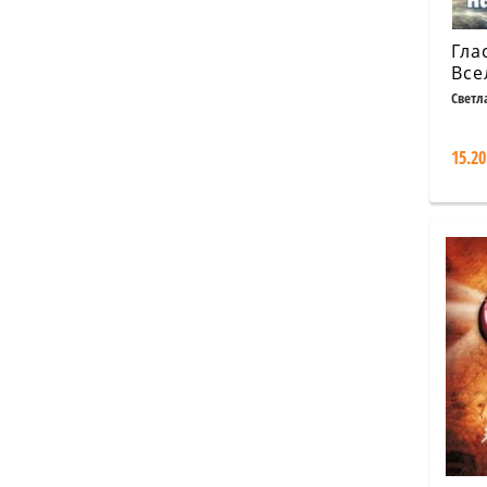
Гла
Все
Светл
15.20