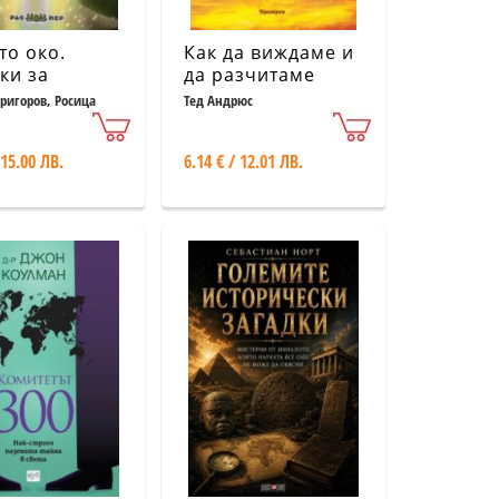
то око.
Как да виждаме и
ки за
да разчитаме
яне на
аурата
ригоров, Росица
Тед Андрюс
то око и
ване на
 15.00 ЛВ.
6.14 € / 12.01 ЛВ.
идството