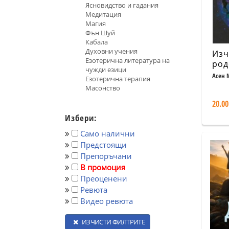
Ясновидство и гадания
Медитация
Магия
Фън Шуй
Кабала
Духовни учения
Изч
Езотерична литература на
род
чужди езици
Асен 
Езотерична терапия
Масонство
20.00
Избери:
Само налични
Предстоящи
Препоръчани
В промоция
Преоценени
Ревюта
Видео ревюта
ИЗЧИСТИ ФИЛТРИТЕ