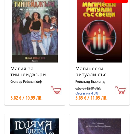
Магия за
Магически
тийнейджъри.
ритуали със
Уика за новото
свещи
Силвър Рейвън Улф
Реймънд Бъкланд
поколение
6.65 € / 13.01 ЛВ.
Отстъпка -15%
5.62 € / 10.99 ЛВ.
5.65 € / 11.05 ЛВ.