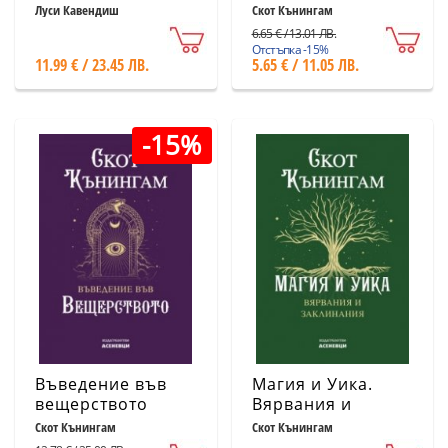
сезоните, Луната
природната магия
Луси Кавендиш
Скот Кънингам
и природата
6.65 € / 13.01 ЛВ.
Отстъпка -15%
11.99 € / 23.45 ЛВ.
5.65 € / 11.05 ЛВ.
-15%
Въведение във
Магия и Уика.
вещерството
Вярвания и
заклинания
Скот Кънингам
Скот Кънингам