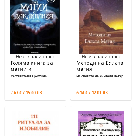
Не е в наличност
Не е в наличност
Голяма книга за
Методи на Бялата
магии и
магия
заклинания
Съставители Христина
Из словото на Учителя Петър
Мандова; Яна Борисова
Дънов
7.67 € / 15.00 ЛВ.
6.14 € / 12.01 ЛВ.