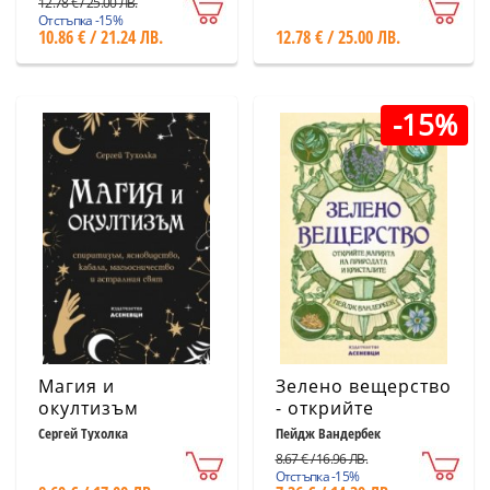
12.78 € / 25.00 ЛВ.
Отстъпка -15%
10.86 € / 21.24 ЛВ.
12.78 € / 25.00 ЛВ.
-15%
Магия и
Зелено вещерство
окултизъм
- открийте
магията на
Сергей Тухолка
Пейдж Вандербек
природата и
8.67 € / 16.96 ЛВ.
кристалите
Отстъпка -15%