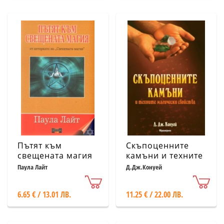
Пътят към
Скъпоценните
свещената магия
камъни и техните
магически
Паула Лайт
Д.Дж.Конуей
свойства
6.65 € / 13.01 ЛВ.
11.25 € / 22.00 ЛВ.