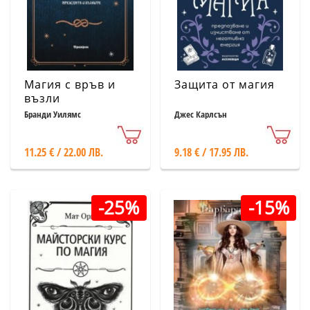
Магия с връв и
Защита от магия
възли
Бранди Уилямс
Джес Карлсън
11.25 € / 22.00 ЛВ.
9.18 € / 17.95 ЛВ.
-25%
-15%