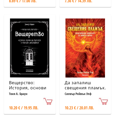
8.69 € / 17.00 ЛВ.
7.36 € / 14.39 ЛВ.
Вещерство:
Да запалиш
История, основи
свещения пламък.
на магията и
Практически
Тоня А. Браун
Силвър Рейвън Улф
полезни
Уичкрафт за
заклинания
новото време
10.20 € / 19.95 ЛВ.
10.23 € / 20.01 ЛВ.