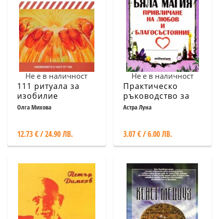
Не е в наличност
Не е в наличност
111 ритуала за
Практическо
изобилие
ръководство за
Бяла магия -
Олга Михова
Астра Луна
привличане на
любов и
12.73 € / 24.90 ЛВ.
3.07 € / 6.00 ЛВ.
благосъстояние