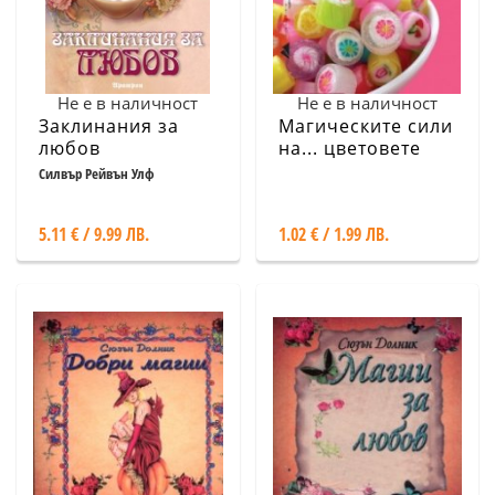
Не е в наличност
Не е в наличност
Заклинания за
Магическите сили
любов
на... цветовете
Силвър Рейвън Улф
5.11 € / 9.99 ЛВ.
1.02 € / 1.99 ЛВ.