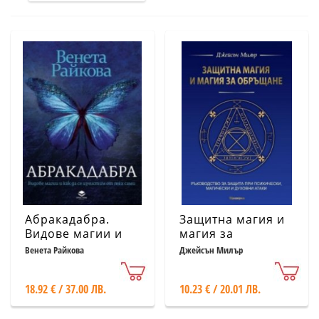
Абракадабра.
Защитна магия и
Видове магии и
магия за
как да се
обръщане
Венета Райкова
Джейсън Милър
изчистим от тях
сами
18.92 € / 37.00 ЛВ.
10.23 € / 20.01 ЛВ.