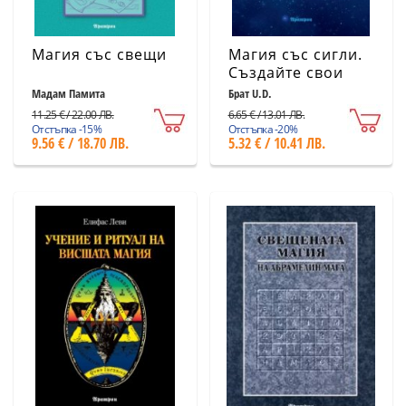
Магия със свещи
Магия със сигли.
Създайте свои
символи за
Мадам Памита
Брат U.D.
постигане на
11.25 € / 22.00 ЛВ.
6.65 € / 13.01 ЛВ.
успех
Отстъпка -15%
Отстъпка -20%
9.56 € / 18.70 ЛВ.
5.32 € / 10.41 ЛВ.