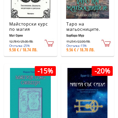
Майсторски курс
Таро на
по магия
магьосниците.
Ръководство
Мат Орин
Барбара Мур
12.78 € / 25.00 ЛВ.
11.25 € / 22.00 ЛВ.
Отстъпка -25%
Отстъпка -15%
9.58 € / 18.74 ЛВ.
9.56 € / 18.70 ЛВ.
-15%
-20%