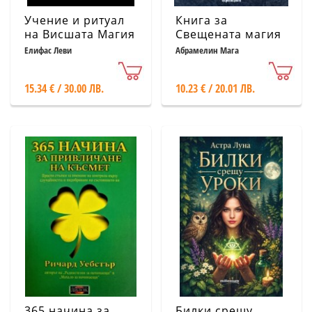
Учение и ритуал
Книга за
на Висшата Магия
Свещената магия
(ново издание)
на Абрамелин
Елифас Леви
Абрамелин Мага
Мага
15.34 € / 30.00 ЛВ.
10.23 € / 20.01 ЛВ.
365 начина за
Билки срещу