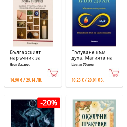
Българският
Пътуване към
наръчник за
духа. Магията на
защита от лоша
нагуалите.
Леон Лазарус
Цветан Убенов
енергия
Воинският път на
магьосниците
14.90 € / 29.14 ЛВ.
10.23 € / 20.01 ЛВ.
-20%